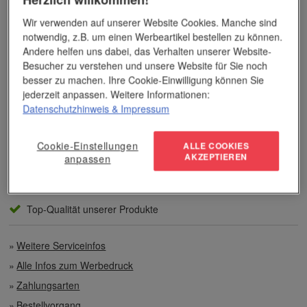
Bereich der Werbemittelveredelung und im Werbeartikel-Markt.
Dieses Wissen kommt unseren Kunden tagtäglich zugute,
Wir verwenden auf unserer Website Cookies. Manche sind
insbesondere wenn es um professionellen
Werbedruck
und
notwendig, z.B. um einen Werbeartikel bestellen zu können.
andere Veredelungsverfahren geht.
Andere helfen uns dabei, das Verhalten unserer Website-
Besucher zu verstehen und unsere Website für Sie noch
Unser Service
besser zu machen. Ihre Cookie-Einwilligung können Sie
jederzeit anpassen. Weitere Informationen:
Datenschutzhinweis
& Impressum
Individuelle Beratung
Cookie-Einstellungen
Zahlen per Rechnung
ALLE COOKIES
AKZEPTIEREN
anpassen
Preisvorteile auch bei geringen Mengen
Top-Qualität unserer Produkte
Weitere Serviceinfos
Alle Infos zum Werbedruck
Zahlungsarten
Bestellvorgang