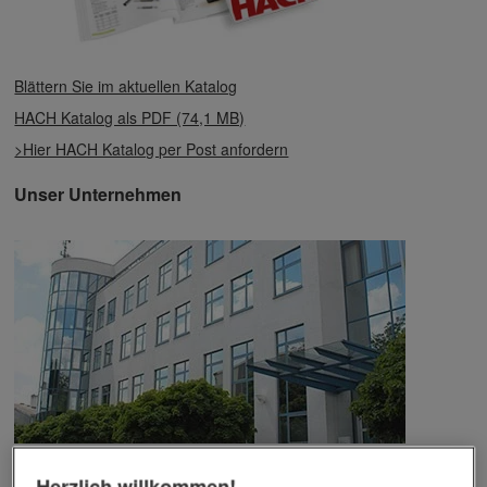
Blättern Sie im aktuellen Katalog
HACH Katalog als PDF (74,1 MB)
>Hier HACH Katalog per Post anfordern
Unser Unternehmen
Das Unternehmen verfügt über jahrzehntelange Erfahrung im
Herzlich willkommen!