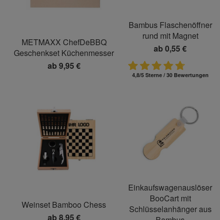
Bambus Flaschenöffner
rund mit Magnet
METMAXX ChefDeBBQ
ab
0,55 €
Geschenkset Küchenmesser
ab
9,95 €
4,8/5 Sterne / 30 Bewertungen
Einkaufswagenauslöser
BooCart mit
Weinset Bamboo Chess
Schlüsselanhänger aus
ab
8,95 €
Bambus