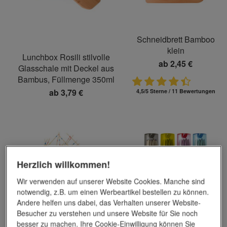
Schneidbrett Bamboo
klein
Lunchbox Rosili stilvolle
ab
2,45 €
Glasschale mit Deckel aus
Bambus, Füllmenge 350ml
ab
3,79 €
4,5/5 Sterne / 11 Bewertungen
Herzlich willkommen!
Wir verwenden auf unserer Website Cookies. Manche sind
notwendig, z.B. um einen Werbeartikel bestellen zu können.
Andere helfen uns dabei, das Verhalten unserer Website-
Buntstifte-Set
Besucher zu verstehen und unsere Website für Sie noch
ab
0,55 €
besser zu machen. Ihre Cookie-Einwilligung können Sie