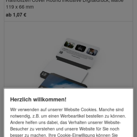
119 x 66 mm
ab
1,07 €
Herzlich willkommen!
Wir verwenden auf unserer Website Cookies. Manche sind
notwendig, z.B. um einen Werbeartikel bestellen zu können.
Andere helfen uns dabei, das Verhalten unserer Website-
Besucher zu verstehen und unsere Website für Sie noch
Haftnotizen Cover Round inklusive Digitaldruck, Maße 94
besser zu machen. Ihre Cookie-Einwilligung können Sie