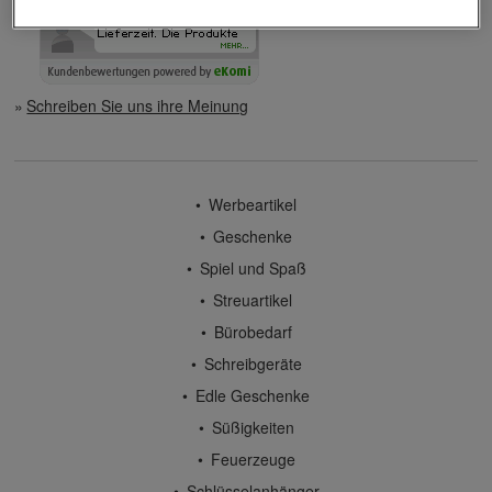
Schreiben Sie uns ihre Meinung
Werbeartikel
Geschenke
Spiel und Spaß
Streuartikel
Bürobedarf
Schreibgeräte
Edle Geschenke
Süßigkeiten
Feuerzeuge
Schlüsselanhänger