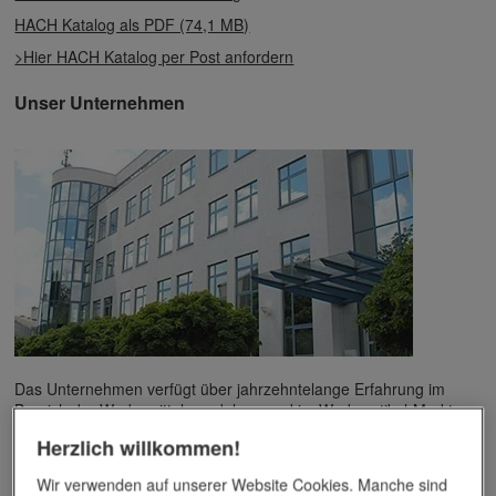
HACH Katalog als PDF (74,1 MB)
>Hier HACH Katalog per Post anfordern
Unser Unternehmen
Das Unternehmen verfügt über jahrzehntelange Erfahrung im
Bereich der Werbemittelveredelung und im Werbeartikel-Markt.
Dieses Wissen kommt unseren Kunden tagtäglich zugute,
Herzlich willkommen!
insbesondere wenn es um professionellen
Werbedruck
und
andere Veredelungsverfahren geht.
Wir verwenden auf unserer Website Cookies. Manche sind