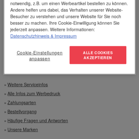
notwendig, z.B. um einen Werbeartikel bestellen zu können.
Unser Service
Andere helfen uns dabei, das Verhalten unserer Website-
Besucher zu verstehen und unsere Website für Sie noch
besser zu machen. Ihre Cookie-Einwilligung können Sie
Individuelle Beratung
jederzeit anpassen. Weitere Informationen:
Datenschutzhinweis
& Impressum
Zahlen per Rechnung
Cookie-Einstellungen
ALLE COOKIES
Preisvorteile auch bei geringen Mengen
AKZEPTIEREN
anpassen
Top-Qualität unserer Produkte
Weitere Serviceinfos
Alle Infos zum Werbedruck
Zahlungsarten
Bestellvorgang
Häufige Fragen und Antworten
Unsere Marken