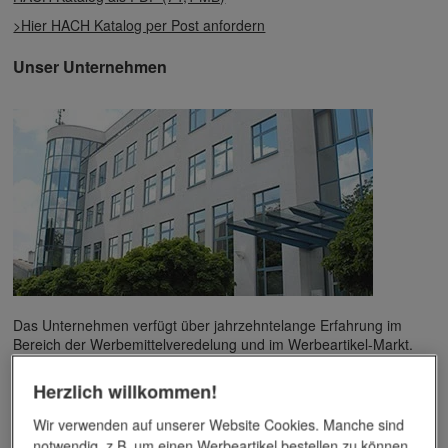
>Hier HACH Katalog per Post anfordern
Unser Unternehmen
Das Unternehmen verfügt über jahrzehntelange Erfahrung im
Bereich der Werbemittelveredelung und im Werbeartikel-Markt.
Dieses Wissen kommt unseren Kunden tagtäglich zugute,
insbesondere wenn es um professionellen
Werbedruck
und
Herzlich willkommen!
andere Veredelungsverfahren geht.
Wir verwenden auf unserer Website Cookies. Manche sind
notwendig, z.B. um einen Werbeartikel bestellen zu können.