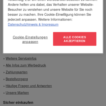
Unser Service
Andere helfen uns dabei, das Verhalten unserer Website-
Besucher zu verstehen und unsere Website für Sie noch
Individuelle Beratung
besser zu machen. Ihre Cookie-Einwilligung können Sie
jederzeit anpassen. Weitere Informationen:
Zahlen per Rechnung
Datenschutzhinweis
& Impressum
Preisvorteile auch bei geringen Mengen
Cookie-Einstellungen
ALLE COOKIES
AKZEPTIEREN
anpassen
Top-Qualität unserer Produkte
Weitere Serviceinfos
Alle Infos zum Werbedruck
Zahlungsarten
Bestellvorgang
Häufige Fragen und Antworten
Unsere Marken
Sicher einkaufen