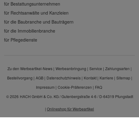
für Bestattungsunternehmen
für Rechtsanwälte und Kanzleien
für die Baubranche und Bauträgern
für die Immobilienbranche
für Pflegedienste
Zu den Werbeartikel-News
Werbeanbringung
Service
Zahlungsarten
Bestellvorgang
AGB
Datenschutzhinweis
Kontakt
Karriere
Sitemap
Impressum
Cookie-Präferenzen
FAQ
© 2026
HACH GmbH & Co. KG / Gutenbergstraße 4-6 / D-64319 Pfungstadt
|
Onlineshop für Werbeartikel
Alle Preisangaben sind Nettopreise zzgl. MwSt. und Versand. Kein Privatverkauf.
Unser Angebot richtet sich ausschließlich an Unternehmen, Gewerbetreibende und
Freiberufler.