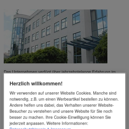
Das Unternehmen verfügt über jahrzehntelange Erfahrung im
Bereich der Werbemittelveredelung und im Werbeartikel-Markt.
Herzlich willkommen!
Dieses Wissen kommt unseren Kunden tagtäglich zugute,
insbesondere wenn es um professionellen
Werbedruck
und
Wir verwenden auf unserer Website Cookies. Manche sind
andere Veredelungsverfahren geht.
notwendig, z.B. um einen Werbeartikel bestellen zu können.
Andere helfen uns dabei, das Verhalten unserer Website-
Unser Service
Besucher zu verstehen und unsere Website für Sie noch
besser zu machen. Ihre Cookie-Einwilligung können Sie
Individuelle Beratung
jederzeit anpassen. Weitere Informationen: