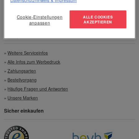
Datenschutzhinweis
& Impressum
Zahlen per Rechnung
Cookie-Einstellungen
ALLE COOKIES
Preisvorteile auch bei geringen Mengen
AKZEPTIEREN
anpassen
Top-Qualität unserer Produkte
Weitere Serviceinfos
Alle Infos zum Werbedruck
Zahlungsarten
Bestellvorgang
Häufige Fragen und Antworten
Unsere Marken
Sicher einkaufen