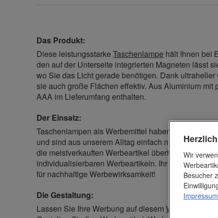
Das Produkt:
Diese leistungsstarke
Taschenlampe
hält Ihnen bei 
den auf der Unterseite integrierten Magneten lässt si
wo Sie das Licht gerade benötigen. Dank ultraheller
sie auch große Flächen effektiv. Aus Aluminium mit p
AAA im Lieferumfang enthalten.
Der Einsatz:
Taschenlampen als Werbemittel haben für Ihre Kun
Herzlic
und sind aus unserem Alltag einfach nicht mehr we
die meistverkauften Werbeartikel überhaupt.Gewinn
Wir verwen
individualisierbaren Werbeartikeln. Ihr Logo und un
Werbeartik
für nachhaltige Werbewirksamkeit!
Besucher z
Einwilligu
Die Gestaltung:
Impressum
Lassen Sie Ihre Werbung auf diesem
Werbeartikel
mi