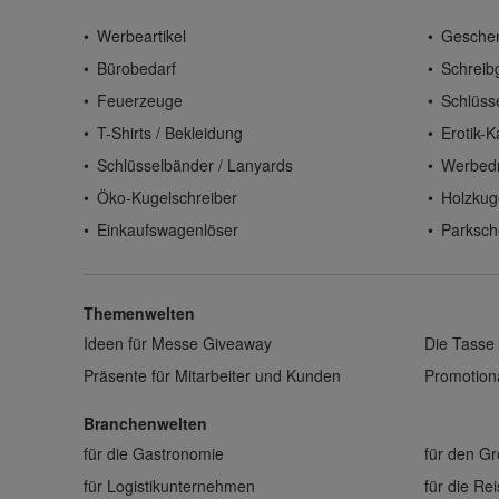
Werbeartikel
Gesche
Bürobedarf
Schreib
Feuerzeuge
Schlüss
T-Shirts / Bekleidung
Erotik-K
Schlüsselbänder / Lanyards
Werbed
Öko-Kugelschreiber
Holzkug
Einkaufswagenlöser
Parksch
Themenwelten
Ideen für Messe Giveaway
Die Tasse 
Präsente für Mitarbeiter und Kunden
Promotiona
Branchenwelten
für die Gastronomie
für den G
für Logistikunternehmen
für die Re