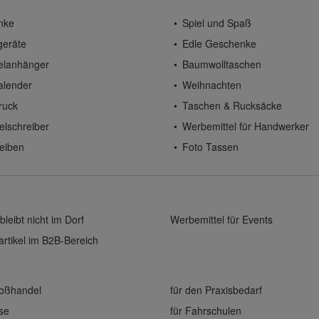
nke
Spiel und Spaß
geräte
Edle Geschenke
elanhänger
Baumwolltaschen
alender
Weihnachten
ruck
Taschen & Rucksäcke
elschreiber
Werbemittel für Handwerker
eiben
Foto Tassen
bleibt nicht im Dorf
Werbemittel für Events
rtikel im B2B-Bereich
roßhandel
für den Praxisbedarf
ise
für Fahrschulen