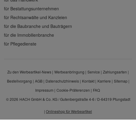
für Bestattungsunternehmen
für Rechtsanwälte und Kanzleien
für die Baubranche und Bauträgern
für die Immobilienbranche
für Pflegedienste
Zu den Werbeartikel-News
Werbeanbringung
Service
Zahlungsarten
Bestellvorgang
AGB
Datenschutzhinweis
Kontakt
Karriere
Sitemap
Impressum
Cookie-Präferenzen
FAQ
© 2026
HACH GmbH & Co. KG / Gutenbergstraße 4-6 / D-64319 Pfungstadt
|
Onlineshop für Werbeartikel
Alle Preisangaben sind Nettopreise zzgl. MwSt. und Versand. Kein Privatverkauf.
Unser Angebot richtet sich ausschließlich an Unternehmen, Gewerbetreibende und