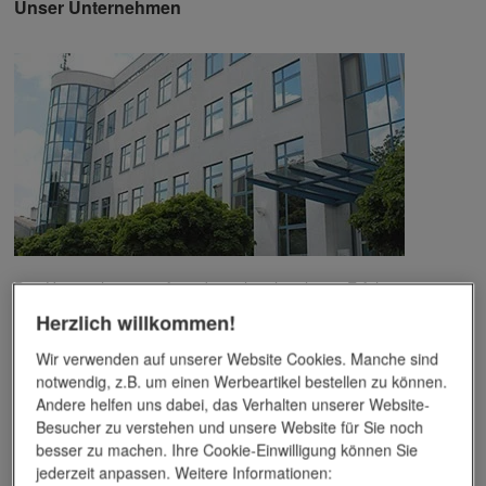
Unser Unternehmen
Das Unternehmen verfügt über jahrzehntelange Erfahrung im
Bereich der Werbemittelveredelung und im Werbeartikel-Markt.
Herzlich willkommen!
Dieses Wissen kommt unseren Kunden tagtäglich zugute,
insbesondere wenn es um professionellen
Werbedruck
und
Wir verwenden auf unserer Website Cookies. Manche sind
andere Veredelungsverfahren geht.
notwendig, z.B. um einen Werbeartikel bestellen zu können.
Andere helfen uns dabei, das Verhalten unserer Website-
Unser Service
Besucher zu verstehen und unsere Website für Sie noch
besser zu machen. Ihre Cookie-Einwilligung können Sie
jederzeit anpassen. Weitere Informationen:
Individuelle Beratung