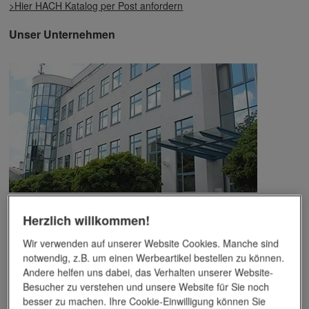
>Hier HACH Katalog per Post anfordern
Unser Unternehmen
Das Unternehmen verfügt über jahrzehntelange Erfahrung im
Herzlich willkommen!
Bereich der Werbemittelveredelung und im Werbeartikel-Markt.
Dieses Wissen kommt unseren Kunden tagtäglich zugute,
Wir verwenden auf unserer Website Cookies. Manche sind
insbesondere wenn es um professionellen
Werbedruck
und
notwendig, z.B. um einen Werbeartikel bestellen zu können.
andere Veredelungsverfahren geht.
Andere helfen uns dabei, das Verhalten unserer Website-
Besucher zu verstehen und unsere Website für Sie noch
Unser Service
besser zu machen. Ihre Cookie-Einwilligung können Sie