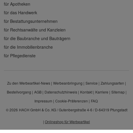
für Apotheken
für das Handwerk
für Bestattungsunternehmen
für Rechtsanwälte und Kanzleien
für die Baubranche und Bauträgern
für die Immobilienbranche
für Pflegedienste
Zu den Werbeartikel-News
Werbeanbringung
Service
Zahlungsarten
Bestellvorgang
AGB
Datenschutzhinweis
Kontakt
Karriere
Sitemap
Impressum
Cookie-Präferenzen
FAQ
© 2026
HACH GmbH & Co. KG / Gutenbergstraße 4-6 / D-64319 Pfungstadt
|
Onlineshop für Werbeartikel