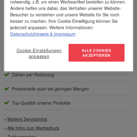
notwendig, z.B. um einen Werbeartikel bestellen zu können.
Das Unternehmen verfügt über jahrzehntelange Erfahrung im
Andere helfen uns dabei, das Verhalten unserer Website-
Bereich der Werbemittelveredelung und im Werbeartikel-Markt.
Besucher zu verstehen und unsere Website für Sie noch
Dieses Wissen kommt unseren Kunden tagtäglich zugute,
besser zu machen. Ihre Cookie-Einwilligung können Sie
insbesondere wenn es um professionellen
Werbedruck
und
jederzeit anpassen. Weitere Informationen:
andere Veredelungsverfahren geht.
Datenschutzhinweis
& Impressum
Unser Service
Cookie-Einstellungen
ALLE COOKIES
AKZEPTIEREN
anpassen
Individuelle Beratung
Zahlen per Rechnung
Preisvorteile auch bei geringen Mengen
Top-Qualität unserer Produkte
Weitere Serviceinfos
Alle Infos zum Werbedruck
Zahlungsarten