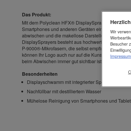
Das Produkt:
Herzlic
Mit dem Polyclean HFX® DisplaySprayer ist die Rei
Smartphones und anderen Geräten ein Kinderspiel. 
Wir verwen
abwischen und die makellose Darstellung genieße
Werbeartik
DisplaySprayers besteht aus hochwertigem Kunstled
Besucher z
P-9000®-Mikrofasern, die selbst empfindliche Displa
Einwilligu
können Ihr Logo auch nur auf die Kunstlederseite dr
Impressum
beim Abwischen immer gut sichtbar ist.
C
Besonderheiten
Displayschwamm mit integrierter Sprühflasche
Nachfüllbar mit destilliertem Wasser
Mühelose Reinigung von Smartphones und Tablet