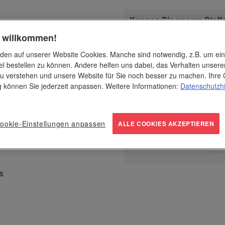
Kennen Sie unsere Staff
Ab 1000 Stück
sparen Sie i
h willkommen!
nigung von Tablets,
Druckkosten!
Einfach aufsprühen,
den auf unserer Website Cookies. Manche sind notwendig, z.B. um ei
n. Der Schwamm des
Dru
el bestellen zu können. Andere helfen uns dabei, das Verhalten unsere
er und besonders sanften
1-f
ab Stück
€ / Stk.
u verstehen und unsere Website für Sie noch besser zu machen. Ihre 
ys mühelos reinigen. Sie
ng können Sie jederzeit anpassen. Weitere Informationen:
Datenschutzh
100
5.95
-
ucken lassen, sodass es
250
5.15
-
ookie-Einstellungen anpassen
500
4.75
-
ALLE COOKIES AKZEPTIEREN
1000
3.95
-
s