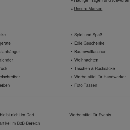
Häufige Fragen und Antworte
Unsere Marken
nke
Spiel und Spaß
geräte
Edle Geschenke
elanhänger
Baumwolltaschen
alender
Weihnachten
ruck
Taschen & Rucksäcke
elschreiber
Werbemittel für Handwerker
eiben
Foto Tassen
bleibt nicht im Dorf
Werbemittel für Events
rtikel im B2B-Bereich