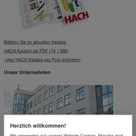
Blättern Sie im aktuellen Katalog
HACH Katalog als PDF (74,1 MB)
>Hier HACH Katalog per Post anfordern
Unser Unternehmen
Herzlich willkommen!
Wir verwenden auf unserer Website Cookies. Manche sind