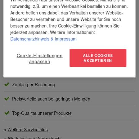
notwendig, z.B. um einen Werbeartikel bestellen zu können.
Andere helfen uns dabei, das Verhalten unserer Website-
Das Unternehmen verfügt über jahrzehntelange Erfahrung im
Besucher zu verstehen und unsere Website für Sie noch
Bereich der Werbemittelveredelung und im Werbeartikel-Markt.
besser zu machen. Ihre Cookie-Einwilligung können Sie
Dieses Wissen kommt unseren Kunden tagtäglich zugute,
jederzeit anpassen. Weitere Informationen:
insbesondere wenn es um professionellen
Werbedruck
und
andere Veredelungsverfahren geht.
Datenschutzhinweis
& Impressum
Unser Service
Cookie-Einstellungen
ALLE COOKIES
AKZEPTIEREN
anpassen
Individuelle Beratung
Zahlen per Rechnung
Preisvorteile auch bei geringen Mengen
Top-Qualität unserer Produkte
Weitere Serviceinfos
Alle Infos zum Werbedruck