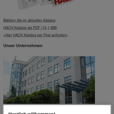
Blättern Sie im aktuellen Katalog
HACH Katalog als PDF (74,1 MB)
>Hier HACH Katalog per Post anfordern
Unser Unternehmen
Das Unternehmen verfügt über jahrzehntelange Erfahrung im
Herzlich willkommen!