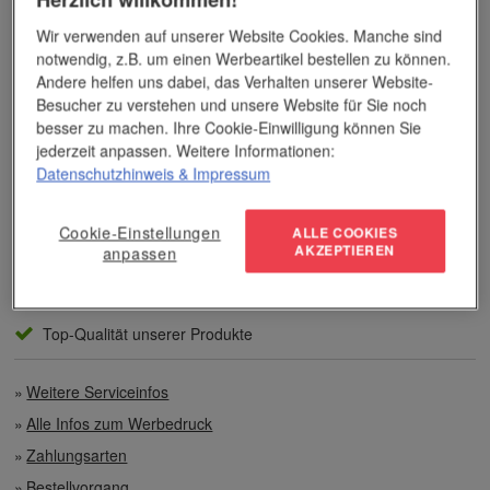
Bereich der Werbemittelveredelung und im Werbeartikel-Markt.
Dieses Wissen kommt unseren Kunden tagtäglich zugute,
Wir verwenden auf unserer Website Cookies. Manche sind
insbesondere wenn es um professionellen
Werbedruck
und
notwendig, z.B. um einen Werbeartikel bestellen zu können.
andere Veredelungsverfahren geht.
Andere helfen uns dabei, das Verhalten unserer Website-
Besucher zu verstehen und unsere Website für Sie noch
Unser Service
besser zu machen. Ihre Cookie-Einwilligung können Sie
jederzeit anpassen. Weitere Informationen:
Datenschutzhinweis
& Impressum
Individuelle Beratung
Cookie-Einstellungen
Zahlen per Rechnung
ALLE COOKIES
AKZEPTIEREN
anpassen
Preisvorteile auch bei geringen Mengen
Top-Qualität unserer Produkte
Weitere Serviceinfos
Alle Infos zum Werbedruck
Zahlungsarten
Bestellvorgang