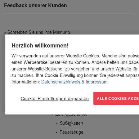
Feedback unserer Kunden
Schreiben Sie uns ihre Meinung
Herzlich willkommen!
Wir verwenden auf unserer Website Cookies. Manche sind notwe
Werbeartikel
einen Werbeartikel bestellen zu können. Andere helfen uns dabei
unserer Website-Besucher zu verstehen und unsere Website für
Geschenke
zu machen. Ihre Cookie-Einwilligung können Sie jederzeit anpas
Spiel und Spaß
Informationen:
Datenschutzhinweis
& Impressum
Streuartikel
Bürobedarf
Cookie-Einstellungen anpassen
ALLE COOKIES AKZE
Schreibgeräte
Edle Geschenke
Süßigkeiten
Feuerzeuge