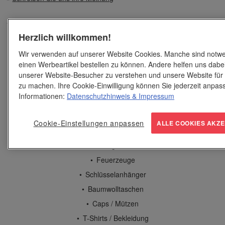
Herzlich willkommen!
Werbeartikel
Wir verwenden auf unserer Website Cookies. Manche sind notwe
Geschenke
einen Werbeartikel bestellen zu können. Andere helfen uns dabei
Spiel und Spaß
unserer Website-Besucher zu verstehen und unsere Website für
zu machen. Ihre Cookie-Einwilligung können Sie jederzeit anpas
Streuartikel
Informationen:
Datenschutzhinweis
& Impressum
Bürobedarf
Schreibgeräte
Cookie-Einstellungen anpassen
ALLE COOKIES AKZE
Edle Geschenke
Süßigkeiten
Feuerzeuge
Schlüsselanhänger
Baumwolltaschen
Caps / Mützen
T-Shirts / Bekleidung