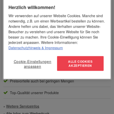
Herzlich willkommen!
Das Unternehmen verfügt über jahrzehntelange Erfahrung im
Wir verwenden auf unserer Website Cookies. Manche sind
Bereich der Werbemittelveredelung und im Werbeartikel-Markt.
notwendig, z.B. um einen Werbeartikel bestellen zu können.
Dieses Wissen kommt unseren Kunden tagtäglich zugute,
Andere helfen uns dabei, das Verhalten unserer Website-
insbesondere wenn es um professionellen
Werbedruck
und
andere Veredelungsverfahren geht.
Besucher zu verstehen und unsere Website für Sie noch
besser zu machen. Ihre Cookie-Einwilligung können Sie
jederzeit anpassen. Weitere Informationen:
Unser Service
Datenschutzhinweis
& Impressum
Individuelle Beratung
Cookie-Einstellungen
ALLE COOKIES
AKZEPTIEREN
anpassen
Zahlen per Rechnung
Preisvorteile auch bei geringen Mengen
Top-Qualität unserer Produkte
Weitere Serviceinfos
Alle Infos zum Werbedruck