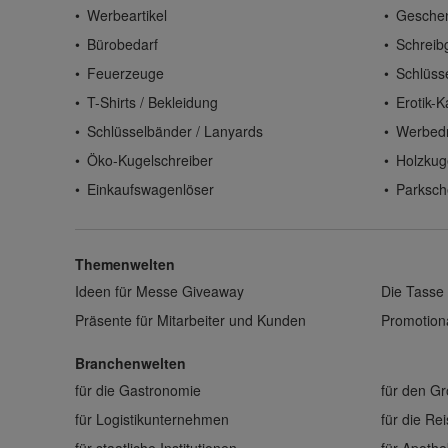
Werbeartikel
Gesche
Bürobedarf
Schreib
Feuerzeuge
Schlüss
T-Shirts / Bekleidung
Erotik-K
Schlüsselbänder / Lanyards
Werbed
Öko-Kugelschreiber
Holzkug
Einkaufswagenlöser
Parksch
Themenwelten
Ideen für Messe Giveaway
Die Tasse 
Präsente für Mitarbeiter und Kunden
Promotiona
Branchenwelten
für die Gastronomie
für den G
für Logistikunternehmen
für die Re