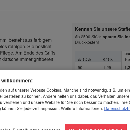
Kennen Sie unsere Staff
Ab 2500 Stück
sparen Sie i
ummi besteht aus farbigem
Druckkosten!
los reinigen. Sie besticht
 Fliege. Am Ende des Griffs
Dru
nklatsche immer griffbereit
1-fa
ab Stück
€ / Stk.
50
1.25
1,
100
1.15
0,
h willkommen!
300
1.05
0,
den auf unserer Website Cookies. Manche sind notwendig, z.B. um ei
liches Tool mit niedlichem
el bestellen zu können. Andere helfen uns dabei, das Verhalten unsere
izienten Bekämpfung lästiger
500
0.95
0,
u verstehen und unsere Website für Sie noch besser zu machen. Ihre 
ufgehängt und jederzeit
ng können Sie jederzeit anpassen. Weitere Informationen:
Datenschutzh
1000
0.85
0,
2500
0.75
0,
ookie-Einstellungen anpassen
ALLE COOKIES AKZEPTIEREN