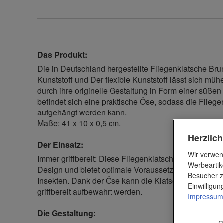
Das Produkt:
Die in Deutschland hergestellte Fliegenklatsche Br
Kunststoff und Der flexible Kunststoff lässt sich mühe
durch ihre originelle Gestaltung in Form einer süßen
befindet sich eine praktische Öse, sodass die Fliege
aufgehängt werden kann.
Maße: 41 x 10 x 0,5 cm.
Herzlic
Der Einsatz:
Wir verwen
Immer griffbereit: Diese Fliegenklatsche ist ein nütz
Werbeartik
Design und bietet optimale Voraussetzungen zur eff
Besucher z
Insekten. Dank der Öse kann die Klatsche bequem a
Einwilligu
griffbereit aufbewahrt werden.
Impressum
Die Gestaltung:
C