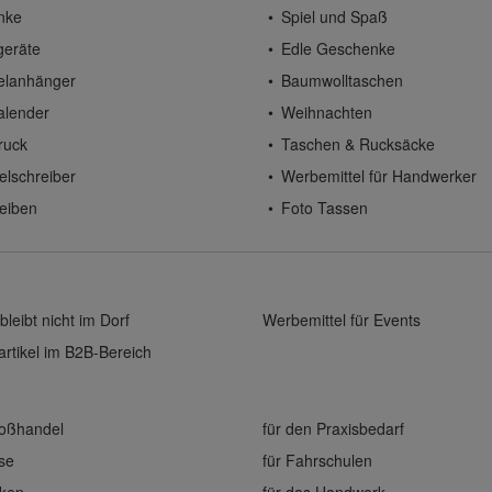
nke
Spiel und Spaß
geräte
Edle Geschenke
elanhänger
Baumwolltaschen
alender
Weihnachten
ruck
Taschen & Rucksäcke
elschreiber
Werbemittel für Handwerker
eiben
Foto Tassen
bleibt nicht im Dorf
Werbemittel für Events
rtikel im B2B-Bereich
roßhandel
für den Praxisbedarf
ise
für Fahrschulen