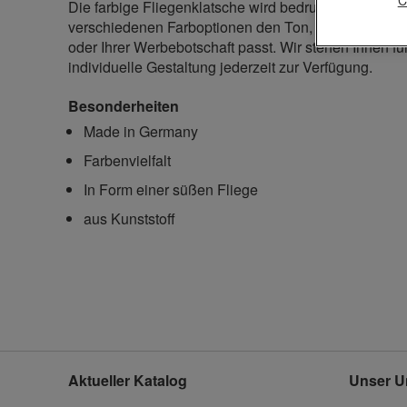
Die farbige Fliegenklatsche wird bedruckt mit Ihrem
verschiedenen Farboptionen den Ton, der am beste
oder Ihrer Werbebotschaft passt. Wir stehen Ihnen fü
individuelle Gestaltung jederzeit zur Verfügung.
Besonderheiten
Made in Germany
Farbenvielfalt
In Form einer süßen Fliege
aus Kunststoff
Aktueller Katalog
Unser U