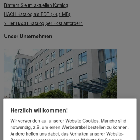
Blättern Sie im aktuellen Katalog
HACH Katalog als PDF (74,1 MB)
>Hier HACH Katalog per Post anfordern
Unser Unternehmen
Herzlich willkommen!
Das Unternehmen verfügt über jahrzehntelange Erfahrung im
Wir verwenden auf unserer Website Cookies. Manche sind
Bereich der Werbemittelveredelung und im Werbeartikel-Markt.
notwendig, z.B. um einen Werbeartikel bestellen zu können.
Dieses Wissen kommt unseren Kunden tagtäglich zugute,
Andere helfen uns dabei, das Verhalten unserer Website-
insbesondere wenn es um professionellen
Werbedruck
und