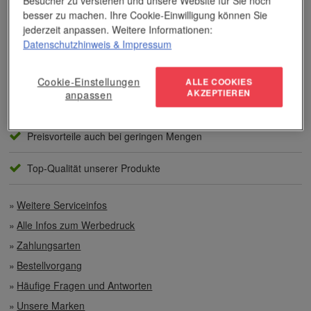
Besucher zu verstehen und unsere Website für Sie noch
andere Veredelungsverfahren geht.
besser zu machen. Ihre Cookie-Einwilligung können Sie
jederzeit anpassen. Weitere Informationen:
Unser Service
Datenschutzhinweis
& Impressum
Individuelle Beratung
Cookie-Einstellungen
ALLE COOKIES
AKZEPTIEREN
anpassen
Zahlen per Rechnung
Preisvorteile auch bei geringen Mengen
Top-Qualität unserer Produkte
Weitere Serviceinfos
Alle Infos zum Werbedruck
Zahlungsarten
Bestellvorgang
Häufige Fragen und Antworten
Unsere Marken