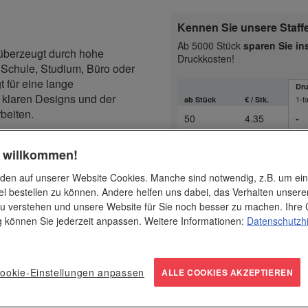
Kennen Sie unsere Staff
Ab 5000 Stück
sparen Sie i
überzeugt durch hohe
Druckkosten!
r Schule, Studium, Büro oder
 für eine lange
Dru
 klaren Designs und der
1-f
ab Stück
€ / Stk.
rbeiten.
50
4.35
-
100
2.75
-
h willkommen!
, Ingenieurbüros,
250
2.05
-
eck ist ein funktionaler
den auf unserer Website Cookies. Manche sind notwendig, z.B. um ei
el bestellen zu können. Andere helfen uns dabei, das Verhalten unsere
t ideale Markenpräsenz
500
1.75
-
u verstehen und unsere Website für Sie noch besser zu machen. Ihre 
1000
1.55
-
ng können Sie jederzeit anpassen. Weitere Informationen:
Datenschutzh
2500
1.35
-
– ideal für Logos, Slogans
ird das Geodreieck zum
5000
1.25
-
ookie-Einstellungen anpassen
ALLE COOKIES AKZEPTIEREN
h.