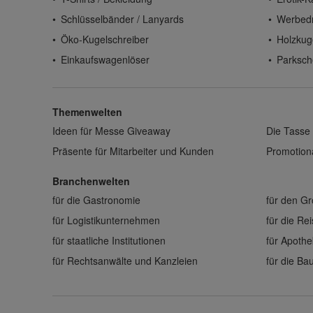
Schlüsselbänder / Lanyards
Werbed
Öko-Kugelschreiber
Holzkug
Einkaufswagenlöser
Parksch
Themenwelten
Ideen für Messe Giveaway
Die Tasse 
Präsente für Mitarbeiter und Kunden
Promotiona
Branchenwelten
für die Gastronomie
für den G
für Logistikunternehmen
für die Re
für staatliche Institutionen
für Apoth
für Rechtsanwälte und Kanzleien
für die B