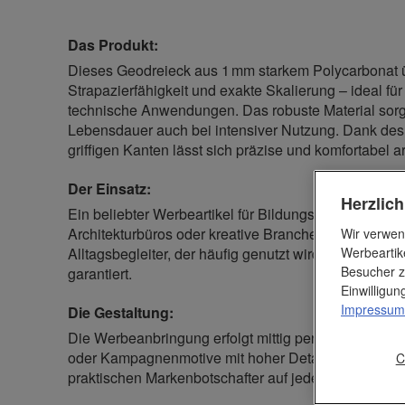
Das Produkt:
Dieses Geodreieck aus 1 mm starkem Polycarbonat 
Strapazierfähigkeit und exakte Skalierung – ideal fü
technische Anwendungen. Das robuste Material sorgt
Lebensdauer auch bei intensiver Nutzung. Dank des
griffigen Kanten lässt sich präzise und komfortabel a
Der Einsatz:
Herzlic
Ein beliebter Werbeartikel für Bildungseinrichtungen
Architekturbüros oder kreative Branchen. Das Geodrei
Wir verwen
Werbeartik
Alltagsbegleiter, der häufig genutzt wird – und dami
Besucher z
garantiert.
Einwilligu
Impressum
Die Gestaltung:
Die Werbeanbringung erfolgt mittig per Digitaldruck 
oder Kampagnenmotive mit hoher Detailtreue. So w
C
praktischen Markenbotschafter auf jedem Schreibtisc