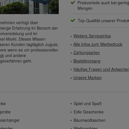
Preisvorteile auch bei gerin
Mengen
Top-Qualität unserer Produ
nehmen verfügt über
elange Erfahrung im Bereich der
elveredelung und im
Weitere Serviceinfos
kel-Markt. Dieses Wissen
Alle Infos zum Werbedruck
eren Kunden tagtäglich zugute,
ere wenn es um professionellen
Zahlungsarten
ck
und andere
gsverfahren geht.
Bestellvorgang
Häufige Fragen und Antworte
Unsere Marken
nke
Spiel und Spaß
geräte
Edle Geschenke
elanhänger
Baumwolltaschen
alender
Weihnachten