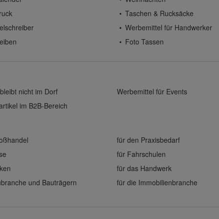
ruck
Taschen & Rucksäcke
elschreiber
Werbemittel für Handwerker
eiben
Foto Tassen
bleibt nicht im Dorf
Werbemittel für Events
rtikel im B2B-Bereich
roßhandel
für den Praxisbedarf
ise
für Fahrschulen
eken
für das Handwerk
aubranche und Bauträgern
für die Immobilienbranche