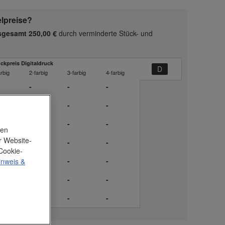
elpreise?
nsgesamt 250,00 €
durch verminderte Stück- und
ckpreis Digitaldruck
arbig
2-farbig
3-farbig
4-farbig
-
-
-
-
-
-
-
-
-
nen
r Website-
-
-
-
Cookie-
-
-
-
inweis
&
-
-
-
-
-
-