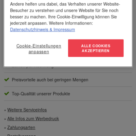
Bereich der Werbemittelveredelung und im Werbeartikel-Markt.
Andere helfen uns dabei, das Verhalten unserer Website-
Dieses Wissen kommt unseren Kunden tagtäglich zugute,
Besucher zu verstehen und unsere Website für Sie noch
insbesondere wenn es um professionellen
Werbedruck
und
besser zu machen. Ihre Cookie-Einwilligung können Sie
andere Veredelungsverfahren geht.
jederzeit anpassen. Weitere Informationen:
Datenschutzhinweis
& Impressum
Unser Service
Cookie-Einstellungen
ALLE COOKIES
AKZEPTIEREN
anpassen
Individuelle Beratung
Zahlen per Rechnung
Preisvorteile auch bei geringen Mengen
Top-Qualität unserer Produkte
Weitere Serviceinfos
Alle Infos zum Werbedruck
Zahlungsarten