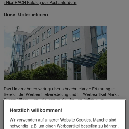
>Hier HACH Katalog per Post anfordern
Unser Unternehmen
Das Unternehmen verfügt über jahrzehntelange Erfahrung im
Bereich der Werbemittelveredelung und im Werbeartikel-Markt.
Dieses Wissen kommt unseren Kunden tagtäglich zugute,
insbesondere wenn es um professionellen
Werbedruck
und
Herzlich willkommen!
andere Veredelungsverfahren geht.
Wir verwenden auf unserer Website Cookies. Manche sind
Unser Service
notwendig, z.B. um einen Werbeartikel bestellen zu können.