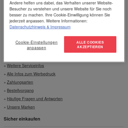
Andere helfen uns dabei, das Verhalten unserer Website-
Besucher zu verstehen und unsere Website für Sie noch
Individuelle Beratung
besser zu machen. Ihre Cookie-Einwilligung können Sie
jederzeit anpassen. Weitere Informationen:
Zahlen per Rechnung
Datenschutzhinweis
& Impressum
Preisvorteile auch bei geringen Mengen
Cookie-Einstellungen
ALLE COOKIES
AKZEPTIEREN
anpassen
Top-Qualität unserer Produkte
Weitere Serviceinfos
Alle Infos zum Werbedruck
Zahlungsarten
Bestellvorgang
Häufige Fragen und Antworten
Unsere Marken
Sicher einkaufen