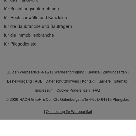
für Bestattungsunternehmen
für Rechtsanwälte und Kanzleien
für die Baubranche und Bauträgern
für die Immobilienbranche
für Pflegedienste
Zu den Werbeartikel-News
Werbeanbringung
Service
Zahlungsarten
Bestellvorgang
AGB
Datenschutzhinweis
Kontakt
Karriere
Sitemap
Impressum
Cookie-Präferenzen
FAQ
© 2026
HACH GmbH & Co. KG / Gutenbergstraße 4-6 / D-64319 Pfungstadt
|
Onlineshop für Werbeartikel
Alle Preisangaben sind Nettopreise zzgl. MwSt. und Versand. Kein Privatverkauf.
Unser Angebot richtet sich ausschließlich an Unternehmen, Gewerbetreibende und