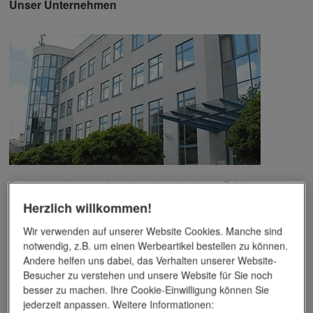
Unser Unternehmen
Das Unternehmen verfügt über jahrzehntelange Erfahrung im
Bereich der Werbemittelveredelung und im Werbeartikel-Markt.
Herzlich willkommen!
Dieses Wissen kommt unseren Kunden tagtäglich zugute,
insbesondere wenn es um professionellen
Werbedruck
und
Wir verwenden auf unserer Website Cookies. Manche sind
andere Veredelungsverfahren geht.
notwendig, z.B. um einen Werbeartikel bestellen zu können.
Andere helfen uns dabei, das Verhalten unserer Website-
Unser Service
Besucher zu verstehen und unsere Website für Sie noch
besser zu machen. Ihre Cookie-Einwilligung können Sie
jederzeit anpassen. Weitere Informationen:
Individuelle Beratung