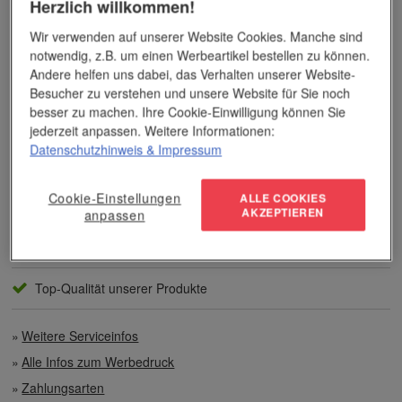
Herzlich willkommen!
Das Unternehmen verfügt über jahrzehntelange Erfahrung im
Bereich der Werbemittelveredelung und im Werbeartikel-Markt.
Wir verwenden auf unserer Website Cookies. Manche sind
Dieses Wissen kommt unseren Kunden tagtäglich zugute,
notwendig, z.B. um einen Werbeartikel bestellen zu können.
insbesondere wenn es um professionellen
Werbedruck
und
andere Veredelungsverfahren geht.
Andere helfen uns dabei, das Verhalten unserer Website-
Besucher zu verstehen und unsere Website für Sie noch
besser zu machen. Ihre Cookie-Einwilligung können Sie
Unser Service
jederzeit anpassen. Weitere Informationen:
Datenschutzhinweis
& Impressum
Individuelle Beratung
Cookie-Einstellungen
ALLE COOKIES
Zahlen per Rechnung
AKZEPTIEREN
anpassen
Preisvorteile auch bei geringen Mengen
Top-Qualität unserer Produkte
Weitere Serviceinfos
Alle Infos zum Werbedruck
Zahlungsarten