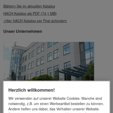
Blättern Sie im aktuellen Katalog
HACH Katalog als PDF (74,1 MB)
>Hier HACH Katalog per Post anfordern
Unser Unternehmen
Herzlich willkommen!
Das Unternehmen verfügt über jahrzehntelange Erfahrung im
Wir verwenden auf unserer Website Cookies. Manche sind
Bereich der Werbemittelveredelung und im Werbeartikel-Markt.
notwendig, z.B. um einen Werbeartikel bestellen zu können.
Dieses Wissen kommt unseren Kunden tagtäglich zugute,
Andere helfen uns dabei, das Verhalten unserer Website-
insbesondere wenn es um professionellen
Werbedruck
und