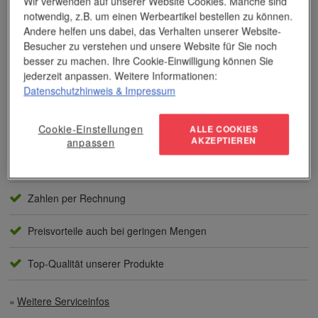
Wir verwenden auf unserer Website Cookies. Manche sind
notwendig, z.B. um einen Werbeartikel bestellen zu können.
Andere helfen uns dabei, das Verhalten unserer Website-
Das Unternehmen verfügt über jahrzehntelange Erfahrung im
Besucher zu verstehen und unsere Website für Sie noch
Bereich der Werbemittelveredelung und im Werbeartikel-Markt.
besser zu machen. Ihre Cookie-Einwilligung können Sie
Dieses Wissen kommt unseren Kunden tagtäglich zugute,
jederzeit anpassen. Weitere Informationen:
insbesondere wenn es um professionellen
Werbedruck
und
Datenschutzhinweis
& Impressum
andere Veredelungsverfahren geht.
Unser Service
Cookie-Einstellungen
ALLE COOKIES
AKZEPTIEREN
anpassen
Individuelle Beratung
Zahlen per Rechnung
Preisvorteile auch bei geringen Mengen
Top-Qualität unserer Produkte
Weitere Serviceinfos