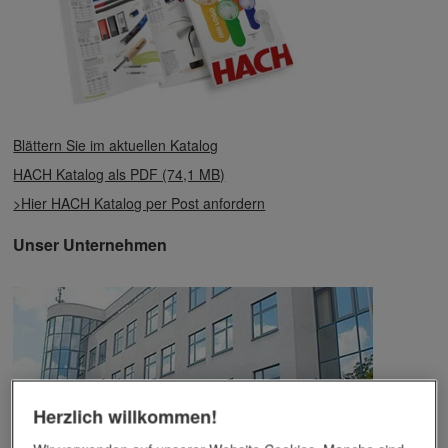
Blättern Sie im aktuellen Katalog
HACH Katalog als PDF (74,1 MB)
>Hier HACH Katalog per Post anfordern
Unser Unternehmen
Herzlich willkommen!