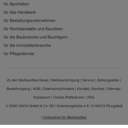
für Apotheken
für das Handwerk
für Bestattungsunternehmen
für Rechtsanwälte und Kanzleien
für die Baubranche und Bauträgern
für die Immobilienbranche
für Pflegedienste
Zu den Werbeartikel-News
Werbeanbringung
Service
Zahlungsarten
Bestellvorgang
AGB
Datenschutzhinweis
Kontakt
Karriere
Sitemap
Impressum
Cookie-Präferenzen
FAQ
© 2026
HACH GmbH & Co. KG / Gutenbergstraße 4-6 / D-64319 Pfungstadt
|
Onlineshop für Werbeartikel