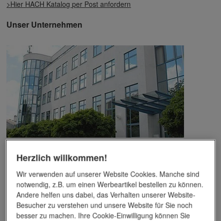
>Hier HACH Katalog per Post anfordern
Unser Unternehmen
Das Unternehmen verfügt über jahrzehntelange Erfahrung im
Herzlich willkommen!
Bereich der Werbemittelveredelung und im Werbeartikel-Markt.
Dieses Wissen kommt unseren Kunden tagtäglich zugute,
Wir verwenden auf unserer Website Cookies. Manche sind
insbesondere wenn es um professionellen
Werbedruck
und
notwendig, z.B. um einen Werbeartikel bestellen zu können.
andere Veredelungsverfahren geht.
Andere helfen uns dabei, das Verhalten unserer Website-
Besucher zu verstehen und unsere Website für Sie noch
Unser Service
besser zu machen. Ihre Cookie-Einwilligung können Sie