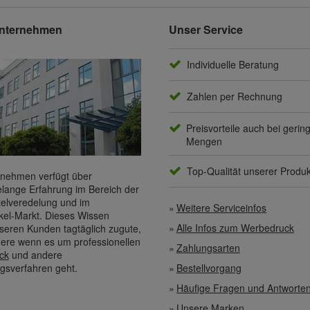
nternehmen
Unser Service
Individuelle Beratung
Zahlen per Rechnung
Preisvorteile auch bei gerin
Mengen
Top-Qualität unserer Produ
nehmen verfügt über
elange Erfahrung im Bereich der
elveredelung und im
Weitere Serviceinfos
kel-Markt. Dieses Wissen
Alle Infos zum Werbedruck
eren Kunden tagtäglich zugute,
ere wenn es um professionellen
Zahlungsarten
ck
und andere
gsverfahren geht.
Bestellvorgang
Häufige Fragen und Antworte
Unsere Marken