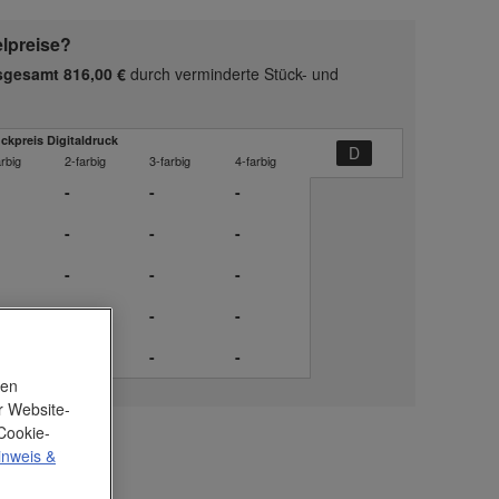
elpreise?
nsgesamt 816,00 €
durch verminderte Stück- und
ckpreis Digitaldruck
arbig
2-farbig
3-farbig
4-farbig
-
-
-
-
-
-
-
-
-
-
-
-
-
-
-
nen
r Website-
Cookie-
inweis
&