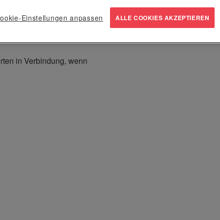
Industrie und dem
arbeiten, kann dies
ookie-Einstellungen anpassen
ALLE COOKIES AKZEPTIEREN
rten in Verbindung, wenn