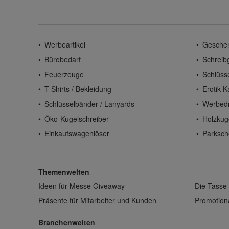
Werbeartikel
Gesche
Bürobedarf
Schreib
Feuerzeuge
Schlüss
T-Shirts / Bekleidung
Erotik-K
Schlüsselbänder / Lanyards
Werbed
Öko-Kugelschreiber
Holzkug
Einkaufswagenlöser
Parksch
Themenwelten
Ideen für Messe Giveaway
Die Tasse 
Präsente für Mitarbeiter und Kunden
Promotiona
Branchenwelten