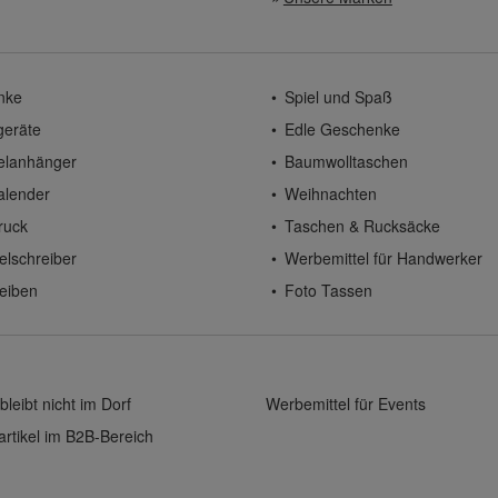
nke
Spiel und Spaß
geräte
Edle Geschenke
elanhänger
Baumwolltaschen
alender
Weihnachten
ruck
Taschen & Rucksäcke
elschreiber
Werbemittel für Handwerker
eiben
Foto Tassen
bleibt nicht im Dorf
Werbemittel für Events
rtikel im B2B-Bereich