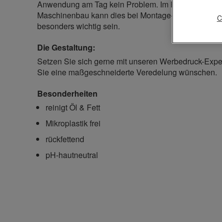
Anwendung am Tag kein Problem. Im Handwerk, der 
Maschinenbau kann dies bei Montage- und Wartungs
C
besonders wichtig sein.
Die Gestaltung:
Setzen Sie sich gerne mit unseren Werbedruck-Expe
Sie eine maßgeschneiderte Veredelung wünschen.
Besonderheiten
reinigt Öl & Fett
Mikroplastik frei
rückfettend
pH-hautneutral