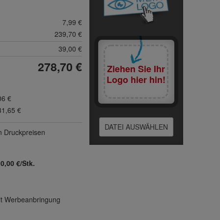
7,99 €
239,70 €
39,00 €
278,70 €
Ziehen Sie Ihr
Logo hier hin!
06 €
31,65 €
DATEI AUSWÄHLEN
n Druck­preisen
:
0,00 €/Stk.
mit Werbeanbringung