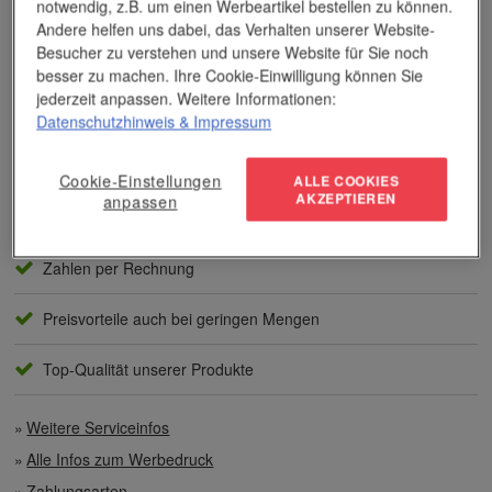
notwendig, z.B. um einen Werbeartikel bestellen zu können.
Das Unternehmen verfügt über jahrzehntelange Erfahrung im
Andere helfen uns dabei, das Verhalten unserer Website-
Bereich der Werbemittelveredelung und im Werbeartikel-Markt.
Besucher zu verstehen und unsere Website für Sie noch
Dieses Wissen kommt unseren Kunden tagtäglich zugute,
besser zu machen. Ihre Cookie-Einwilligung können Sie
insbesondere wenn es um professionellen
Werbedruck
und
jederzeit anpassen. Weitere Informationen:
andere Veredelungsverfahren geht.
Datenschutzhinweis
& Impressum
Unser Service
Cookie-Einstellungen
ALLE COOKIES
AKZEPTIEREN
anpassen
Individuelle Beratung
Zahlen per Rechnung
Preisvorteile auch bei geringen Mengen
Top-Qualität unserer Produkte
Weitere Serviceinfos
Alle Infos zum Werbedruck
Zahlungsarten