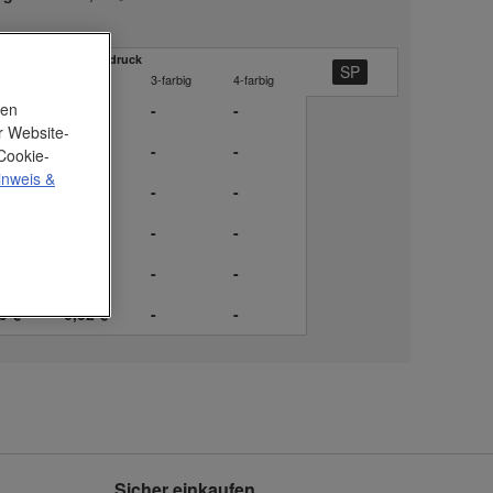
ckpreis Spezialsiebdruck
rbig
2-farbig
3-farbig
4-farbig
nen
-
-
-
r Website-
5 €
0,60 €
-
-
Cookie-
inweis
&
0 €
0,51 €
-
-
7 €
0,46 €
-
-
4 €
0,41 €
-
-
9 €
0,32 €
-
-
Sicher einkaufen