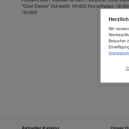
"Cool Dance" Hut weiß: 181822 Hut schwarz: 181839
181855
Herzlic
Wir verwen
Werbeartik
Besucher z
Einwilligu
Impressum
C
Aktueller Katalog
Unser U