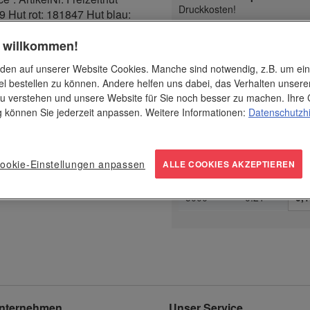
Druckkosten!
 Hut rot: 181847 Hut blau:
Dru
h willkommen!
1-fa
ab Stück
€ / Stk.
den auf unserer Website Cookies. Manche sind notwendig, z.B. um ei
1
0.35
-
el bestellen zu können. Andere helfen uns dabei, das Verhalten unsere
80
0.29
0,3
u verstehen und unsere Website für Sie noch besser zu machen. Ihre 
ng können Sie jederzeit anpassen. Weitere Informationen:
Datenschutzh
150
0.27
0,3
500
0.25
0,2
ookie-Einstellungen anpassen
ALLE COOKIES AKZEPTIEREN
1500
0.23
0,2
5000
0.21
0,1
nternehmen
Unser Service