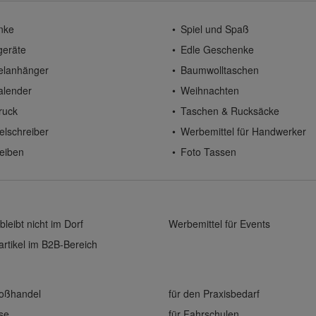
nke
Spiel und Spaß
geräte
Edle Geschenke
elanhänger
Baumwolltaschen
alender
Weihnachten
ruck
Taschen & Rucksäcke
elschreiber
Werbemittel für Handwerker
eiben
Foto Tassen
bleibt nicht im Dorf
Werbemittel für Events
rtikel im B2B-Bereich
roßhandel
für den Praxisbedarf
ise
für Fahrschulen