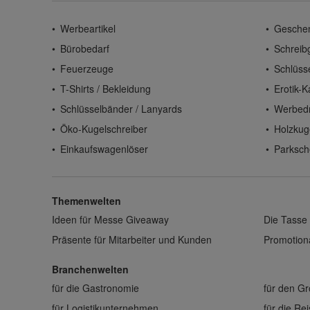
Werbeartikel
Gesche
Bürobedarf
Schreib
Feuerzeuge
Schlüss
T-Shirts / Bekleidung
Erotik-K
Schlüsselbänder / Lanyards
Werbed
Öko-Kugelschreiber
Holzkug
Einkaufswagenlöser
Parksch
Themenwelten
Ideen für Messe Giveaway
Die Tasse 
Präsente für Mitarbeiter und Kunden
Promotiona
Branchenwelten
für die Gastronomie
für den G
für Logistikunternehmen
für die Re