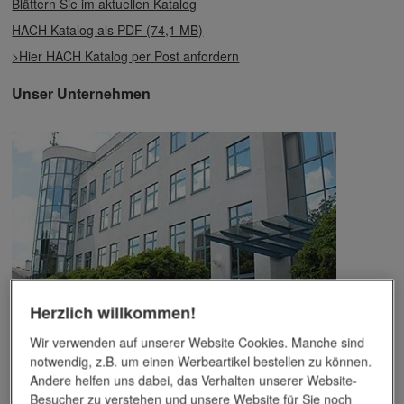
Blättern Sie im aktuellen Katalog
HACH Katalog als PDF (74,1 MB)
>Hier HACH Katalog per Post anfordern
Unser Unternehmen
Herzlich willkommen!
Das Unternehmen verfügt über jahrzehntelange Erfahrung im
Wir verwenden auf unserer Website Cookies. Manche sind
Bereich der Werbemittelveredelung und im Werbeartikel-Markt.
Dieses Wissen kommt unseren Kunden tagtäglich zugute,
notwendig, z.B. um einen Werbeartikel bestellen zu können.
insbesondere wenn es um professionellen
Werbedruck
und
Andere helfen uns dabei, das Verhalten unserer Website-
andere Veredelungsverfahren geht.
Besucher zu verstehen und unsere Website für Sie noch