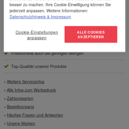
besser zu machen. Ihre Cookie-Einwilligung können Sie
jederzeit anpassen. Weitere Informationen:
Unser Service
Datenschutzhinweis
& Impressum
Individuelle Beratung
Cookie-Einstellungen
ALLE COOKIES
AKZEPTIEREN
anpassen
Zahlen per Rechnung
Preisvorteile auch bei geringen Mengen
Top-Qualität unserer Produkte
Weitere Serviceinfos
Alle Infos zum Werbedruck
Zahlungsarten
Bestellvorgang
Häufige Fragen und Antworten
Unsere Marken