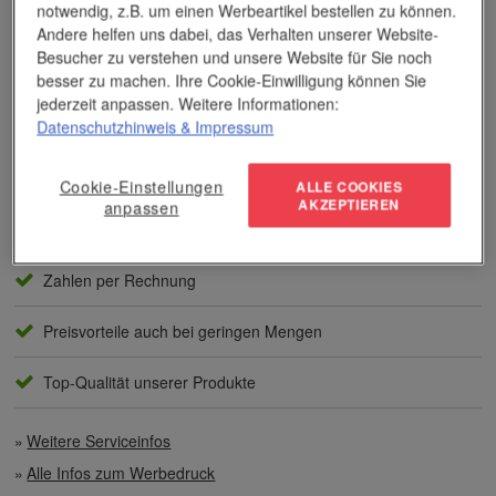
notwendig, z.B. um einen Werbeartikel bestellen zu können.
Das Unternehmen verfügt über jahrzehntelange Erfahrung im
Andere helfen uns dabei, das Verhalten unserer Website-
Bereich der Werbemittelveredelung und im Werbeartikel-Markt.
Besucher zu verstehen und unsere Website für Sie noch
Dieses Wissen kommt unseren Kunden tagtäglich zugute,
besser zu machen. Ihre Cookie-Einwilligung können Sie
insbesondere wenn es um professionellen
Werbedruck
und
jederzeit anpassen. Weitere Informationen:
andere Veredelungsverfahren geht.
Datenschutzhinweis
& Impressum
Unser Service
Cookie-Einstellungen
ALLE COOKIES
AKZEPTIEREN
anpassen
Individuelle Beratung
Zahlen per Rechnung
Preisvorteile auch bei geringen Mengen
Top-Qualität unserer Produkte
Weitere Serviceinfos
Alle Infos zum Werbedruck