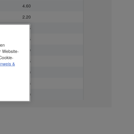
4.60
2.20
1.95
1.85
nen
1.70
r Website-
Cookie-
1.45
inweis
&
1.10
0.95
0.80