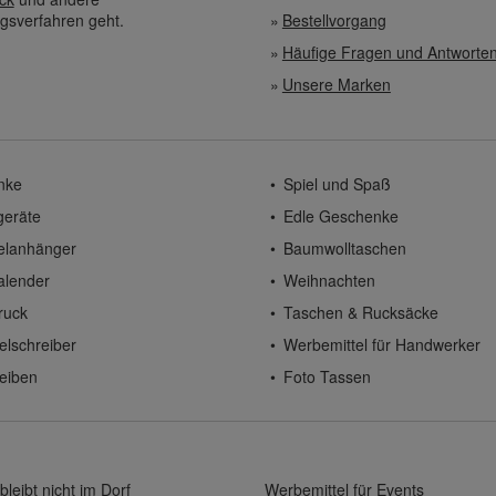
gsverfahren geht.
Bestellvorgang
Häufige Fragen und Antworte
Unsere Marken
nke
Spiel und Spaß
geräte
Edle Geschenke
elanhänger
Baumwolltaschen
alender
Weihnachten
ruck
Taschen & Rucksäcke
elschreiber
Werbemittel für Handwerker
eiben
Foto Tassen
bleibt nicht im Dorf
Werbemittel für Events