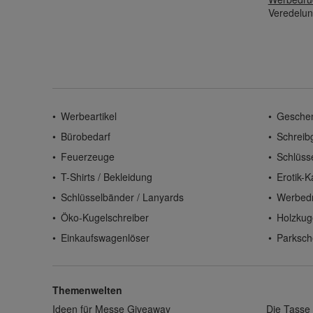
Veredelun
Werbeartikel
Gesche
Bürobedarf
Schreib
Feuerzeuge
Schlüss
T-Shirts / Bekleidung
Erotik-K
Schlüsselbänder / Lanyards
Werbed
Öko-Kugelschreiber
Holzkug
Einkaufswagenlöser
Parksch
Themenwelten
Ideen für Messe Giveaway
Die Tasse 