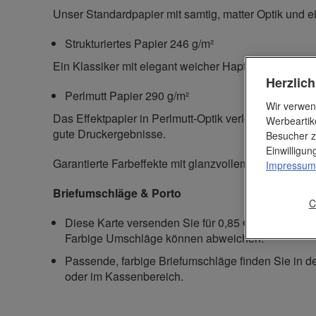
Unser Standardpapier mit samtig, matter Optik und ei
Strukturiertes Papier 246 g/m²
Ein Klassiker mit elegant weicher Haptik und struktur
Herzlic
Perlmutt Papier 290 g/m²
Wir verwen
Das Effektpapier in Perlmutt-Optik verleiht schimme
Werbeartik
gute Druckergebnisse.
Besucher z
Einwilligu
Garantierte Farbeffekte mit glanzvollem Touch.
Impressum
Briefumschläge & Porto
C
Diese Karte versenden Sie für 0,85 € (bis 20 g)
Farbige Umschläge können abweichen.
Passende, farbige Briefumschläge finden Sie in d
oder im Kassenbereich.