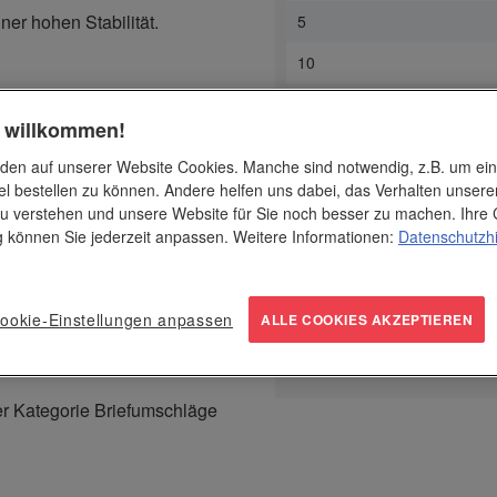
ner hohen Stabilität.
5
10
ierter Oberfläche.
20
h willkommen!
25
den auf unserer Website Cookies. Manche sind notwendig, z.B. um ei
rnden Glanz für besonders
30
el bestellen zu können. Andere helfen uns dabei, das Verhalten unsere
u verstehen und unsere Website für Sie noch besser zu machen. Ihre 
50
ng können Sie jederzeit anpassen. Weitere Informationen:
Datenschutzh
100
250
ookie-Einstellungen anpassen
ALLE COOKIES AKZEPTIEREN
500
er Kategorie Briefumschläge