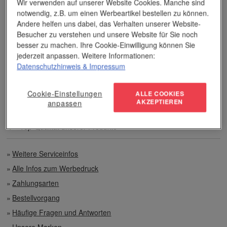
Wir verwenden auf unserer Website Cookies. Manche sind
andere Veredelungsverfahren geht.
notwendig, z.B. um einen Werbeartikel bestellen zu können.
Andere helfen uns dabei, das Verhalten unserer Website-
Unser Service
Besucher zu verstehen und unsere Website für Sie noch
besser zu machen. Ihre Cookie-Einwilligung können Sie
jederzeit anpassen. Weitere Informationen:
Individuelle Beratung
Datenschutzhinweis
& Impressum
Zahlen per Rechnung
Cookie-Einstellungen
ALLE COOKIES
AKZEPTIEREN
anpassen
Preisvorteile auch bei geringen Mengen
Top-Qualität unserer Produkte
Weitere Serviceinfos
Alle Infos zum Werbedruck
Zahlungsarten
Bestellvorgang
Häufige Fragen und Antworten
Unsere Marken