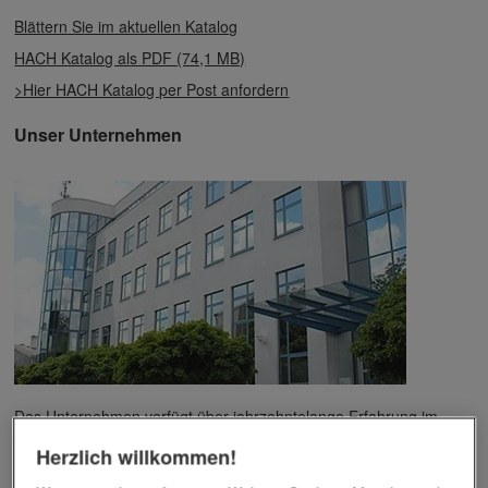
Blättern Sie im aktuellen Katalog
HACH Katalog als PDF (74,1 MB)
>Hier HACH Katalog per Post anfordern
Unser Unternehmen
Das Unternehmen verfügt über jahrzehntelange Erfahrung im
Bereich der Werbemittelveredelung und im Werbeartikel-Markt.
Herzlich willkommen!
Dieses Wissen kommt unseren Kunden tagtäglich zugute,
insbesondere wenn es um professionellen
Werbedruck
und