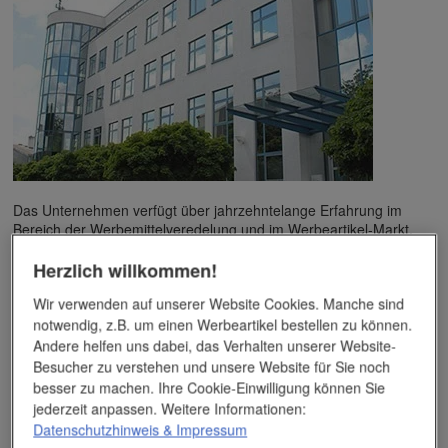
Das Unternehmen verfügt über jahrzehntelange Erfahrung im
Bereich der Werbemittelveredelung und im Werbeartikel-Markt.
Dieses Wissen kommt unseren Kunden tagtäglich zugute,
insbesondere wenn es um professionellen
Werbedruck
und
Herzlich willkommen!
andere Veredelungsverfahren geht.
Wir verwenden auf unserer Website Cookies. Manche sind
notwendig, z.B. um einen Werbeartikel bestellen zu können.
Unser Service
Andere helfen uns dabei, das Verhalten unserer Website-
Besucher zu verstehen und unsere Website für Sie noch
besser zu machen. Ihre Cookie-Einwilligung können Sie
Individuelle Beratung
jederzeit anpassen. Weitere Informationen:
Datenschutzhinweis
& Impressum
Zahlen per Rechnung