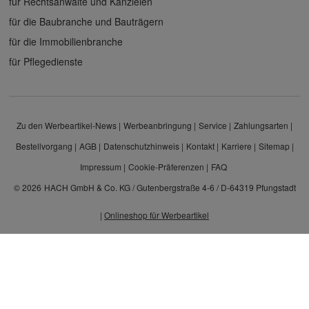
für Rechtsanwälte und Kanzleien
für die Baubranche und Bauträgern
für die Immobilienbranche
für Pflegedienste
Zu den Werbeartikel-News
Werbeanbringung
Service
Zahlungsarten
Bestellvorgang
AGB
Datenschutzhinweis
Kontakt
Karriere
Sitemap
Impressum
Cookie-Präferenzen
FAQ
© 2026
HACH GmbH & Co. KG / Gutenbergstraße 4-6 / D-64319 Pfungstadt
|
Onlineshop für Werbeartikel
Alle Preisangaben sind Nettopreise zzgl. MwSt. und Versand. Kein Privatverkauf.
Unser Angebot richtet sich ausschließlich an Unternehmen, Gewerbetreibende und
Freiberufler.