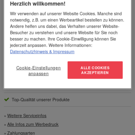
Herzlich willkommen!
Das Unternehmen verfügt über jahrzehntelange Erfahrung im
Bereich der Werbemittelveredelung und im Werbeartikel-Markt.
Wir verwenden auf unserer Website Cookies. Manche sind
Dieses Wissen kommt unseren Kunden tagtäglich zugute,
notwendig, z.B. um einen Werbeartikel bestellen zu können.
insbesondere wenn es um professionellen
Werbedruck
und
Andere helfen uns dabei, das Verhalten unserer Website-
andere Veredelungsverfahren geht.
Besucher zu verstehen und unsere Website für Sie noch
besser zu machen. Ihre Cookie-Einwilligung können Sie
Unser Service
jederzeit anpassen. Weitere Informationen:
Datenschutzhinweis
& Impressum
Individuelle Beratung
Cookie-Einstellungen
ALLE COOKIES
Zahlen per Rechnung
AKZEPTIEREN
anpassen
Preisvorteile auch bei geringen Mengen
Top-Qualität unserer Produkte
Weitere Serviceinfos
Alle Infos zum Werbedruck
Zahlungsarten