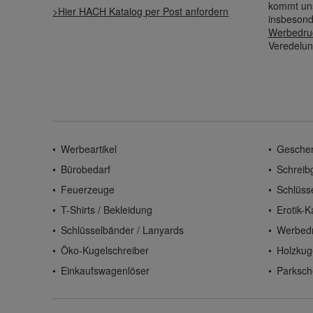
kommt uns
>Hier HACH Katalog per Post anfordern
insbesond
Werbedru
Veredelun
Werbeartikel
Gesche
Bürobedarf
Schreib
Feuerzeuge
Schlüss
T-Shirts / Bekleidung
Erotik-K
Schlüsselbänder / Lanyards
Werbed
Öko-Kugelschreiber
Holzkug
Einkaufswagenlöser
Parksch