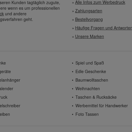
Alle Infos zum Werbedruck
eren Kunden tagtäglich zugute,
ere wenn es um professionellen
Zahlungsarten
ck
und andere
gsverfahren geht.
Bestellvorgang
Häufige Fragen und Antworte
Unsere Marken
nke
Spiel und Spaß
geräte
Edle Geschenke
elanhänger
Baumwolltaschen
alender
Weihnachten
ruck
Taschen & Rucksäcke
elschreiber
Werbemittel für Handwerker
eiben
Foto Tassen