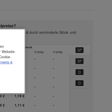
elpreise?
nsgesamt 300,00 €
durch verminderte Stück- und
nen
ckpreis Spezialsiebdruck
r Website-
rbig
2-farbig
3-farbig
4-farbig
Cookie-
-
-
-
inweis
&
5 €
1,44 €
-
-
0 €
1,36 €
-
-
5 €
1,27 €
-
-
0 €
1,19 €
-
-
5 €
1,11 €
-
-