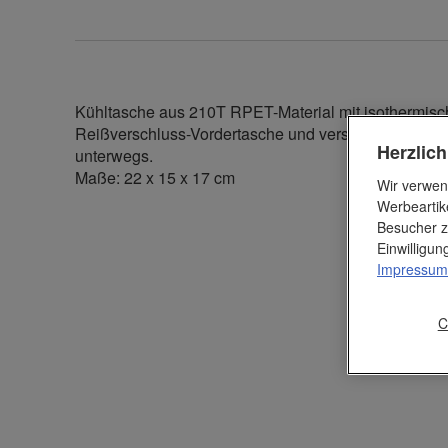
Kühltasche aus 210T RPET-Material mit isothermisc
Reißverschluss-Vordertasche und verstellbarem Trageg
Herzlic
unterwegs.
Maße: 22 x 15 x 17 cm
Wir verwen
Werbeartik
Besucher z
Einwilligu
Impressum
C