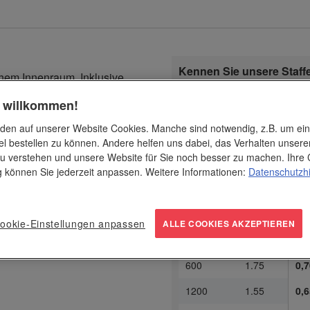
Kennen Sie unsere Staff
hem Innenraum. Inklusive
Ab 2400 Stück
sparen Sie i
riff. Perfekt für
Druckkosten!
h willkommen!
den auf unserer Website Cookies. Manche sind notwendig, z.B. um ei
Dru
el bestellen zu können. Andere helfen uns dabei, das Verhalten unsere
1-fa
ab Stück
€ / Stk.
u verstehen und unsere Website für Sie noch besser zu machen. Ihre 
1
2.25
-
ng können Sie jederzeit anpassen. Weitere Informationen:
Datenschutzh
60
2.05
0,8
150
1.95
0,8
ookie-Einstellungen anpassen
ALLE COOKIES AKZEPTIEREN
300
1.85
0,7
600
1.75
0,7
1200
1.55
0,6