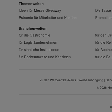
Themenwelten
Ideen für Messe Giveaway
Die Tasse 
Präsente für Mitarbeiter und Kunden
Promotiona
Branchenwelten
für die Gastronomie
für den G
für Logistikunternehmen
für die Re
für staatliche Institutionen
für Apoth
für Rechtsanwälte und Kanzleien
für die B
Zu den Werbeartikel-News
Werbeanbringung
Serv
© 2026
HA
U