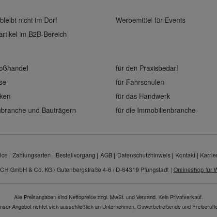
bleibt nicht im Dorf
Werbemittel für Events
rtikel im B2B-Bereich
roßhandel
für den Praxisbedarf
ise
für Fahrschulen
eken
für das Handwerk
aubranche und Bauträgern
für die Immobilienbranche
ice
Zahlungsarten
Bestellvorgang
AGB
Datenschutzhinweis
Kontakt
Karrie
CH GmbH & Co. KG / Gutenbergstraße 4-6 / D-64319 Pfungstadt
|
Onlineshop für W
Alle Preisangaben sind Nettopreise zzgl. MwSt. und Versand. Kein Privatverkauf.
nser Angebot richtet sich ausschließlich an Unternehmen, Gewerbetreibende und Freiberufle