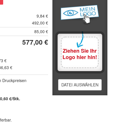
9,84 €
492,00 €
85,00 €
577,00 €
Ziehen Sie Ihr
Logo hier hin!
73 €
86,63 €
n Druck­preisen
DATEI AUSWÄHLEN
0,60 €/Stk.
ferbar.