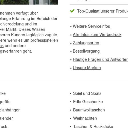
Top-Qualität unserer Produ
nehmen verfügt über
elange Erfahrung im Bereich der
elveredelung und im
Weitere Serviceinfos
kel-Markt. Dieses Wissen
Alle Infos zum Werbedruck
eren Kunden tagtäglich zugute,
ere wenn es um professionellen
Zahlungsarten
ck
und andere
gsverfahren geht.
Bestellvorgang
Häufige Fragen und Antworte
Unsere Marken
nke
Spiel und Spaß
geräte
Edle Geschenke
elanhänger
Baumwolltaschen
alender
Weihnachten
ruck
Taschen & Rucksäcke