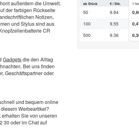
chont außerdem die Umwelt.
1-fa
ab Stück
€ / Stk.
auf der farbigen Rückseite
50
9.84
0,6
andschriftlichen Notizen,
hmen und Stylus sind aus
100
9.55
0,4
 Knopfzellenbatterie CR
500
9.36
0,3
d
Gadgets
die den Alltag
ihnachten. Bei uns finden
er, Geschäftspartner oder
schnell und bequem online
 diesem Werbeartikel?
 erhalten Sie von unseren
2 30 oder im Chat auf