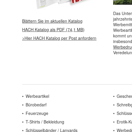
Das Unter
jahrzehnt
Blättern Sie im aktuellen Katalog
Werbemitt
HACH Katalog als PDF (74,1 MB)
Werbearti
kommt uns
>Hier HACH Katalog per Post anfordern
insbesond
Werbedru
Veredelun
Werbeartikel
Gesche
Bürobedarf
Schreib
Feuerzeuge
Schlüss
T-Shirts / Bekleidung
Erotik-K
Schlüsselbänder / Lanyards
Werbed