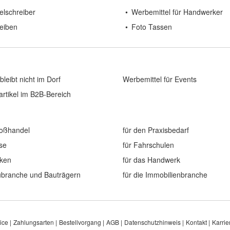
elschreiber
Werbemittel für Handwerker
eiben
Foto Tassen
bleibt nicht im Dorf
Werbemittel für Events
rtikel im B2B-Bereich
roßhandel
für den Praxisbedarf
ise
für Fahrschulen
eken
für das Handwerk
aubranche und Bauträgern
für die Immobilienbranche
ice
Zahlungsarten
Bestellvorgang
AGB
Datenschutzhinweis
Kontakt
Karrie