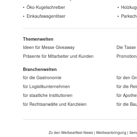
Öko-Kugelschreiber
Holzkug
Einkaufswagenlöser
Parksch
Themenwelten
Ideen für Messe Giveaway
Die Tasse 
Präsente für Mitarbeiter und Kunden
Promotiona
Branchenwelten
für die Gastronomie
für den G
für Logistikunternehmen
für die Re
für staatliche Institutionen
für Apoth
für Rechtsanwälte und Kanzleien
für die B
Zu den Werbeartikel-News
Werbeanbringung
Serv