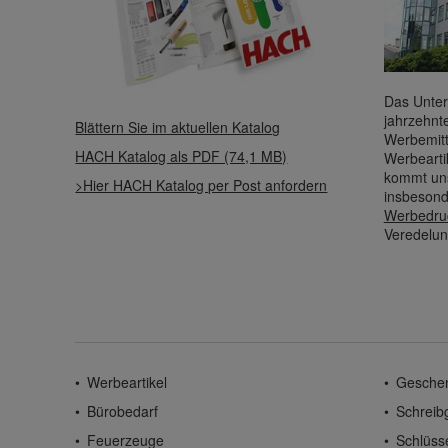
Das Unter
jahrzehnt
Blättern Sie im aktuellen Katalog
Werbemitt
HACH Katalog als PDF (74,1 MB)
Werbearti
kommt uns
>Hier HACH Katalog per Post anfordern
insbesond
Werbedru
Veredelun
Werbeartikel
Gesche
Bürobedarf
Schreib
Feuerzeuge
Schlüss