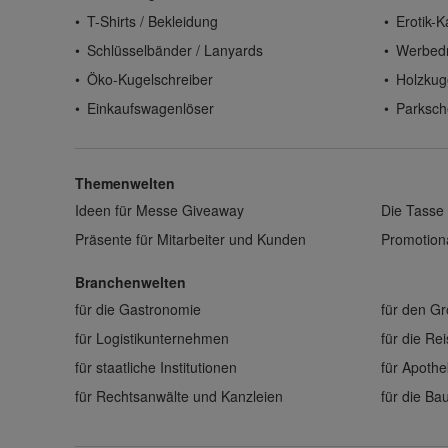
T-Shirts / Bekleidung
Erotik-K
Schlüsselbänder / Lanyards
Werbed
Öko-Kugelschreiber
Holzkug
Einkaufswagenlöser
Parksch
Themenwelten
Ideen für Messe Giveaway
Die Tasse 
Präsente für Mitarbeiter und Kunden
Promotiona
Branchenwelten
für die Gastronomie
für den G
für Logistikunternehmen
für die Re
für staatliche Institutionen
für Apoth
für Rechtsanwälte und Kanzleien
für die B