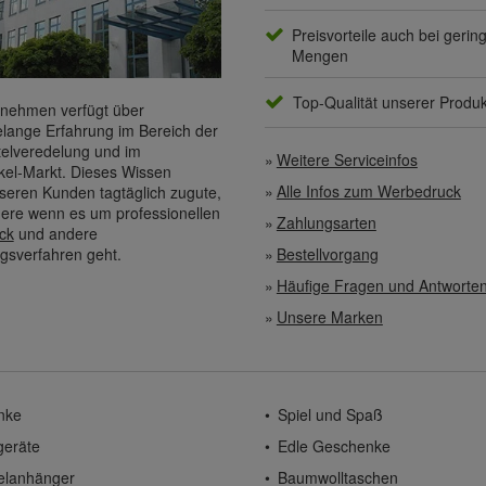
Preisvorteile auch bei gerin
Mengen
Top-Qualität unserer Produ
nehmen verfügt über
elange Erfahrung im Bereich der
elveredelung und im
Weitere Serviceinfos
kel-Markt. Dieses Wissen
Alle Infos zum Werbedruck
eren Kunden tagtäglich zugute,
ere wenn es um professionellen
Zahlungsarten
ck
und andere
gsverfahren geht.
Bestellvorgang
Häufige Fragen und Antworte
Unsere Marken
nke
Spiel und Spaß
geräte
Edle Geschenke
elanhänger
Baumwolltaschen