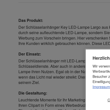
Das Produkt:
Der Schlüsselanhänger Key LED-Lampe Largo aus Kun
durch seine aufleuchtende LED-Lampe, sondern Sie
Werbung zum Vorschein bringen. Hier verschenken S
Ihre Kunden wirklich gebrauchen können. Diese LED
Der Einsatz:
Herzlic
Der Schlüsselanhänger mit LED-Lampe eignet sich i
Schlüsseldienste. Aber auch in anderen Geschäftszw
Wir verwen
Werbeartik
Lampe ihren Nutzen. Egal ob in der Nacht an der Ha
Besucher z
wenn das Licht mal wieder streikt: Diese Erleuchtung
Einwilligu
seinem Ziel.
Impressum
Die Gestaltung:
Leuchtende Momente für Ihr Marketing! Bringen Sie i
C
Ihren Clipart in Form eines Werbedrucks in unserer