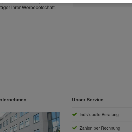
pe aus Kunststoff passt an
räger Ihrer Werbebotschaft.
nternehmen
Unser Service
Individuelle Beratung
Zahlen per Rechnung