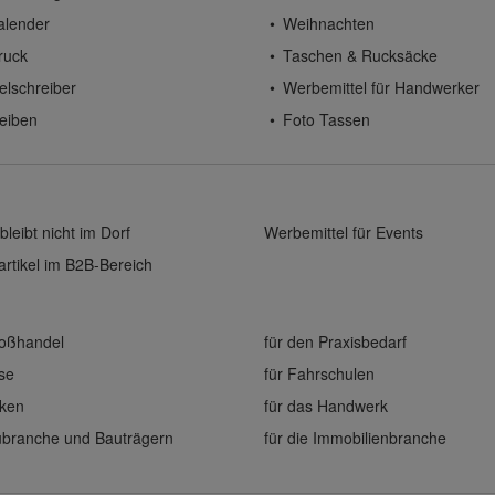
alender
Weihnachten
ruck
Taschen & Rucksäcke
elschreiber
Werbemittel für Handwerker
eiben
Foto Tassen
bleibt nicht im Dorf
Werbemittel für Events
rtikel im B2B-Bereich
roßhandel
für den Praxisbedarf
ise
für Fahrschulen
eken
für das Handwerk
aubranche und Bauträgern
für die Immobilienbranche