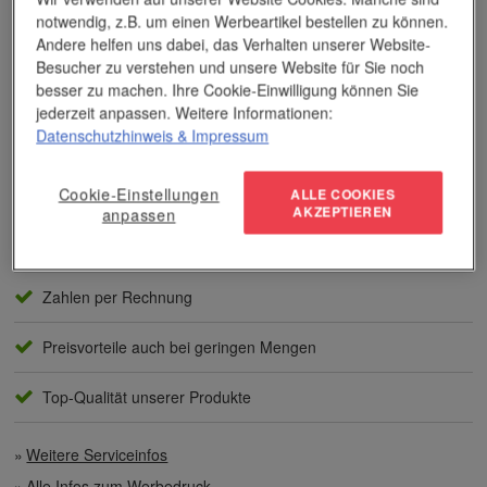
notwendig, z.B. um einen Werbeartikel bestellen zu können.
Andere helfen uns dabei, das Verhalten unserer Website-
Das Unternehmen verfügt über jahrzehntelange Erfahrung im
Besucher zu verstehen und unsere Website für Sie noch
Bereich der Werbemittelveredelung und im Werbeartikel-Markt.
besser zu machen. Ihre Cookie-Einwilligung können Sie
Dieses Wissen kommt unseren Kunden tagtäglich zugute,
jederzeit anpassen. Weitere Informationen:
insbesondere wenn es um professionellen
Werbedruck
und
Datenschutzhinweis
& Impressum
andere Veredelungsverfahren geht.
Unser Service
Cookie-Einstellungen
ALLE COOKIES
AKZEPTIEREN
anpassen
Individuelle Beratung
Zahlen per Rechnung
Preisvorteile auch bei geringen Mengen
Top-Qualität unserer Produkte
Weitere Serviceinfos
Alle Infos zum Werbedruck