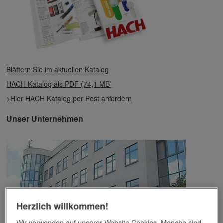
Blättern Sie im aktuellen Katalog
HACH Katalog als PDF (74,1 MB)
>Hier HACH Katalog per Post anfordern
Unser Unternehmen
Herzlich willkommen!
Wir verwenden auf unserer Website Cookies. Manche sind