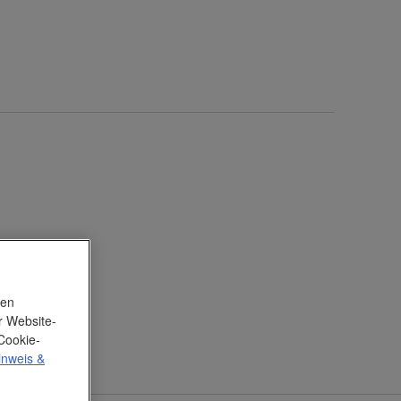
nen
r Website-
Cookie-
inweis
&