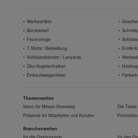
Werbeartikel
Gesche
Bürobedarf
Schreib
Feuerzeuge
Schlüss
T-Shirts / Bekleidung
Erotik-K
Schlüsselbänder / Lanyards
Werbed
Öko-Kugelschreiber
Holzkug
Einkaufswagenlöser
Parksch
Themenwelten
Ideen für Messe Giveaway
Die Tasse 
Präsente für Mitarbeiter und Kunden
Promotiona
Branchenwelten
für die Gastronomie
für den G