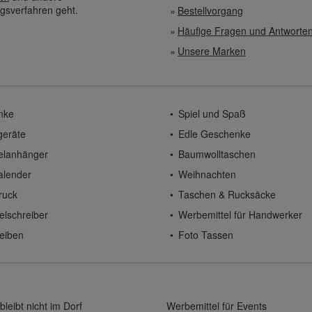
gsverfahren geht.
Bestellvorgang
Häufige Fragen und Antworte
Unsere Marken
nke
Spiel und Spaß
geräte
Edle Geschenke
elanhänger
Baumwolltaschen
alender
Weihnachten
ruck
Taschen & Rucksäcke
elschreiber
Werbemittel für Handwerker
eiben
Foto Tassen
bleibt nicht im Dorf
Werbemittel für Events