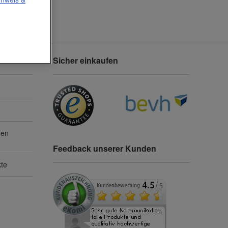
Sicher einkaufen
gen
Feedback unserer Kunden
kte