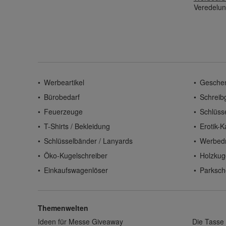
Veredelun
Werbeartikel
Gesche
Bürobedarf
Schreib
Feuerzeuge
Schlüss
T-Shirts / Bekleidung
Erotik-K
Schlüsselbänder / Lanyards
Werbed
Öko-Kugelschreiber
Holzkug
Einkaufswagenlöser
Parksch
Themenwelten
Ideen für Messe Giveaway
Die Tasse 