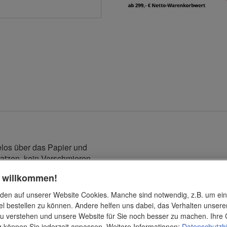
helos über das Papier und
atzen, kein Verschmieren.
t einfach um und radieren
h willkommen!
 die besten Eigenschaften
den auf unserer Website Cookies. Manche sind notwendig, z.B. um ei
el bestellen zu können. Andere helfen uns dabei, das Verhalten unsere
u verstehen und unsere Website für Sie noch besser zu machen. Ihre 
ng können Sie jederzeit anpassen. Weitere Informationen:
Datenschutzh