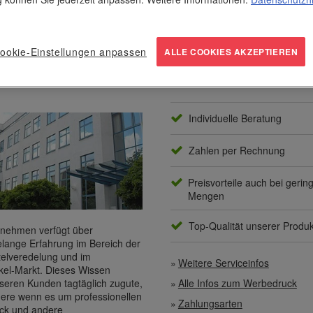
ookie-Einstellungen anpassen
ALLE COOKIES AKZEPTIEREN
nternehmen
Unser Service
Individuelle Beratung
Zahlen per Rechnung
Preisvorteile auch bei gerin
Mengen
Top-Qualität unserer Produ
nehmen verfügt über
elange Erfahrung im Bereich der
elveredelung und im
Weitere Serviceinfos
kel-Markt. Dieses Wissen
Alle Infos zum Werbedruck
eren Kunden tagtäglich zugute,
ere wenn es um professionellen
Zahlungsarten
ck
und andere