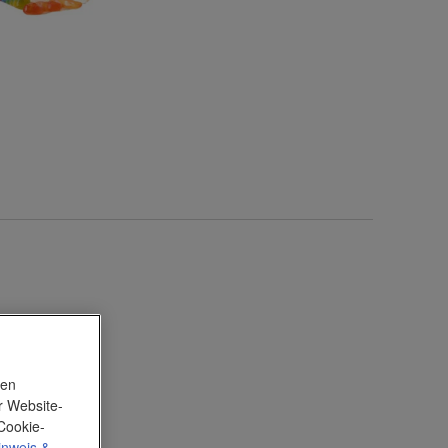
nen
r Website-
Cookie-
inweis
&