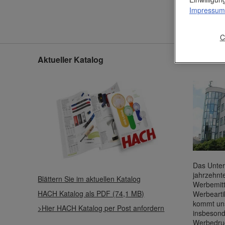
Impressum
C
Aktueller Katalog
Unser U
Das Unter
jahrzehnt
Blättern Sie im aktuellen Katalog
Werbemitt
HACH Katalog als PDF (74,1 MB)
Werbearti
kommt uns
>Hier HACH Katalog per Post anfordern
insbesond
Werbedru