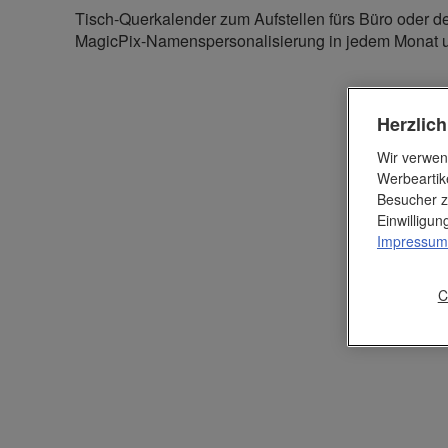
Tisch-Querkalender zum Aufstellen fürs Büro oder d
MagicPix-Namenspersonalisierung in jedem Monat u
Herzlic
Wir verwen
Werbeartik
Besucher z
Einwilligu
Impressum
C