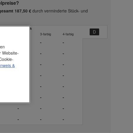
elpreise?
gesamt 187,50 €
durch verminderte Stück- und
ckpreis Digitaldruck
arbig
2-farbig
3-farbig
4-farbig
-
-
-
nen
r Website-
-
-
-
Cookie-
-
-
-
inweis
&
-
-
-
-
-
-
-
-
-
-
-
-
-
-
-