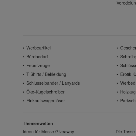
Veredelun
Werbeartikel
Gesche
Bürobedarf
Schreib
Feuerzeuge
Schlüss
T-Shirts / Bekleidung
Erotik-K
Schlüsselbänder / Lanyards
Werbed
Öko-Kugelschreiber
Holzkug
Einkaufswagenlöser
Parksch
Themenwelten
Ideen für Messe Giveaway
Die Tasse 