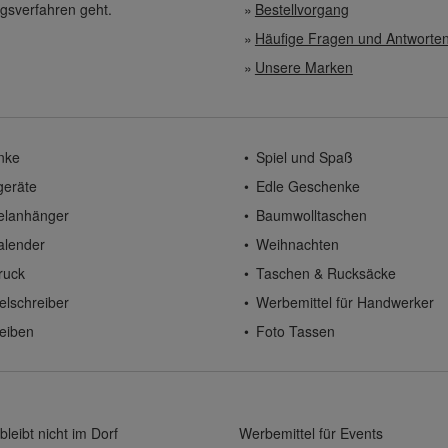
gsverfahren geht.
Bestellvorgang
Häufige Fragen und Antworte
Unsere Marken
nke
Spiel und Spaß
geräte
Edle Geschenke
elanhänger
Baumwolltaschen
alender
Weihnachten
ruck
Taschen & Rucksäcke
elschreiber
Werbemittel für Handwerker
eiben
Foto Tassen
bleibt nicht im Dorf
Werbemittel für Events