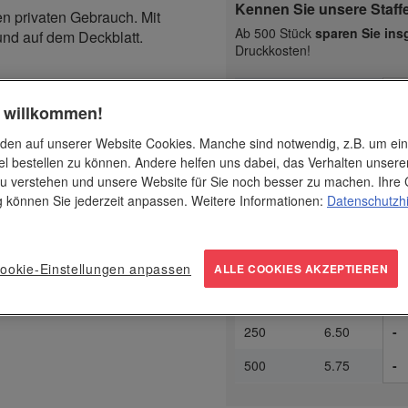
Kennen Sie unsere Staff
en privaten Gebrauch. Mit
Ab 500 Stück
sparen Sie ins
nd auf dem Deckblatt.
Druckkosten!
Dru
1-f
ab Stück
€ / Stk.
h willkommen!
5
22.95
-
den auf unserer Website Cookies. Manche sind notwendig, z.B. um ei
el bestellen zu können. Andere helfen uns dabei, das Verhalten unsere
10
15.95
-
u verstehen und unsere Website für Sie noch besser zu machen. Ihre 
25
11.50
-
ng können Sie jederzeit anpassen. Weitere Informationen:
Datenschutzh
50
8.75
-
100
7.50
-
ookie-Einstellungen anpassen
ALLE COOKIES AKZEPTIEREN
200
6.75
-
250
6.50
-
500
5.75
-