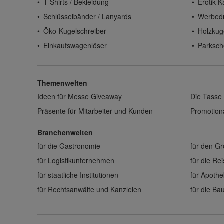
T-Shirts / Bekleidung
Erotik-K
Schlüsselbänder / Lanyards
Werbed
Öko-Kugelschreiber
Holzkug
Einkaufswagenlöser
Parksch
Themenwelten
Ideen für Messe Giveaway
Die Tasse 
Präsente für Mitarbeiter und Kunden
Promotiona
Branchenwelten
für die Gastronomie
für den G
für Logistikunternehmen
für die Re
für staatliche Institutionen
für Apoth
für Rechtsanwälte und Kanzleien
für die B