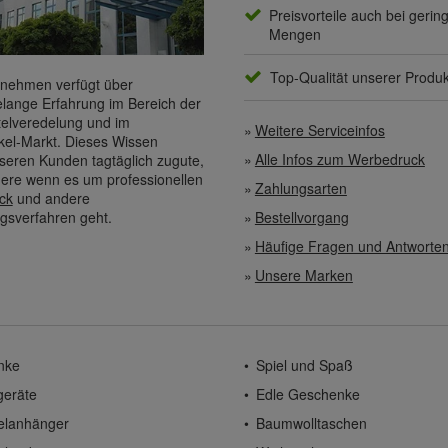
Preisvorteile auch bei gerin
Mengen
Top-Qualität unserer Produ
nehmen verfügt über
elange Erfahrung im Bereich der
elveredelung und im
Weitere Serviceinfos
kel-Markt. Dieses Wissen
Alle Infos zum Werbedruck
eren Kunden tagtäglich zugute,
ere wenn es um professionellen
Zahlungsarten
ck
und andere
gsverfahren geht.
Bestellvorgang
Häufige Fragen und Antworte
Unsere Marken
nke
Spiel und Spaß
geräte
Edle Geschenke
elanhänger
Baumwolltaschen