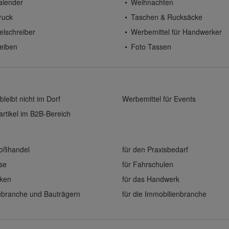
alender
Weihnachten
ruck
Taschen & Rucksäcke
elschreiber
Werbemittel für Handwerker
eiben
Foto Tassen
bleibt nicht im Dorf
Werbemittel für Events
rtikel im B2B-Bereich
roßhandel
für den Praxisbedarf
ise
für Fahrschulen
eken
für das Handwerk
aubranche und Bauträgern
für die Immobilienbranche