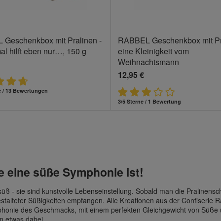
Geschenkbox mit Pralinen -
RABBEL Geschenkbox mit Pra
l hilft eben nur…, 150 g
eine Kleinigkeit vom
Weihnachtsmann
12,95 €
e / 13 Bewertungen
3/5 Sterne / 1 Bewertung
ne eine süße Symphonie ist!
ß - sie sind kunstvolle Lebenseinstellung. Sobald man die Pralinenscha
stalteter
Süßigkeiten
empfangen. Alle Kreationen aus der Confiserie Ra
mphonie des Geschmacks, mit einem perfekten Gleichgewicht von Süße u
en etwas dabei.