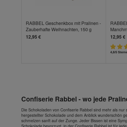
RABBEL Geschenkbox mit Pralinen -
RABBEL 
Zauberhafte Weihnachten, 150 g
Manchma
12,95 €
12,95 €
4,8/5 Stern
Confiserie Rabbel - wo jede Prali
Die Schokoladen von Confiserie Rabbel sind mehr als nur sü
hergestellter Schokolade und dem Anblick wunderschön ge
schmelzen sanft auf der Zunge. Jeder Bissen ist eine Sy
Schokolade bevorzugt, in der Confiserie Rabbel ist für jed