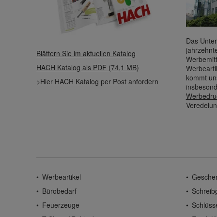
Das Unter
jahrzehnt
Blättern Sie im aktuellen Katalog
Werbemitt
HACH Katalog als PDF (74,1 MB)
Werbearti
kommt uns
>Hier HACH Katalog per Post anfordern
insbesond
Werbedru
Veredelun
Werbeartikel
Gesche
Bürobedarf
Schreib
Feuerzeuge
Schlüss