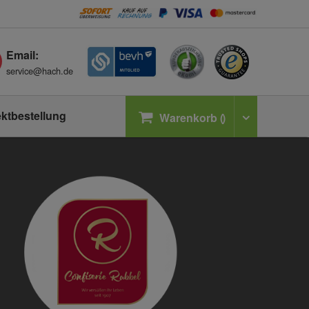
Email:
service@hach.de
ektbestellung
Warenkorb