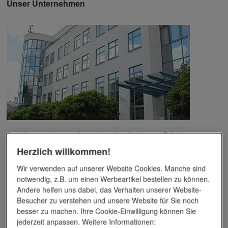
Unser Unternehmen
Das Unternehmen verfügt über jahrzehntelange Erfahrung im
Bereich der Werbemittelveredelung und im Werbeartikel-Markt.
Herzlich willkommen!
Dieses Wissen kommt unseren Kunden tagtäglich zugute,
insbesondere wenn es um professionellen
Werbedruck
und
Wir verwenden auf unserer Website Cookies. Manche sind
andere Veredelungsverfahren geht.
notwendig, z.B. um einen Werbeartikel bestellen zu können.
Andere helfen uns dabei, das Verhalten unserer Website-
Unser Service
Besucher zu verstehen und unsere Website für Sie noch
besser zu machen. Ihre Cookie-Einwilligung können Sie
jederzeit anpassen. Weitere Informationen:
Individuelle Beratung