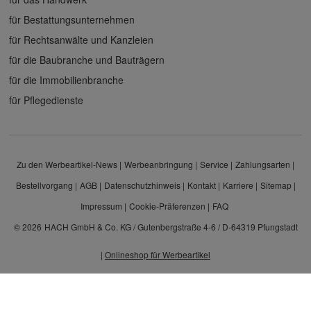
für Bestattungsunternehmen
für Rechtsanwälte und Kanzleien
für die Baubranche und Bauträgern
für die Immobilienbranche
für Pflegedienste
Zu den Werbeartikel-News
Werbeanbringung
Service
Zahlungsarten
Bestellvorgang
AGB
Datenschutzhinweis
Kontakt
Karriere
Sitemap
Impressum
Cookie-Präferenzen
FAQ
© 2026
HACH GmbH & Co. KG / Gutenbergstraße 4-6 / D-64319 Pfungstadt
|
Onlineshop für Werbeartikel
Alle Preisangaben sind Nettopreise zzgl. MwSt. und Versand. Kein Privatverkauf.
Unser Angebot richtet sich ausschließlich an Unternehmen, Gewerbetreibende und