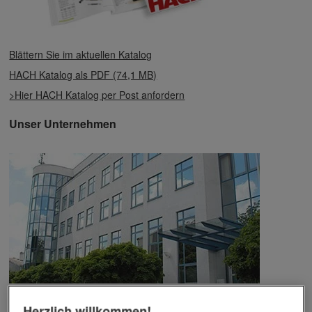
Blättern Sie im aktuellen Katalog
HACH Katalog als PDF (74,1 MB)
>Hier HACH Katalog per Post anfordern
Unser Unternehmen
Das Unternehmen verfügt über jahrzehntelange Erfahrung im
Herzlich willkommen!