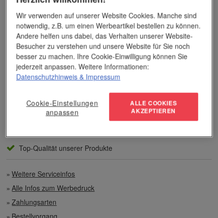
Bereich der Werbemittelveredelung und im Werbeartikel-Markt.
Dieses Wissen kommt unseren Kunden tagtäglich zugute,
Wir verwenden auf unserer Website Cookies. Manche sind
insbesondere wenn es um professionellen
Werbedruck
und
notwendig, z.B. um einen Werbeartikel bestellen zu können.
andere Veredelungsverfahren geht.
Andere helfen uns dabei, das Verhalten unserer Website-
Besucher zu verstehen und unsere Website für Sie noch
Unser Service
besser zu machen. Ihre Cookie-Einwilligung können Sie
jederzeit anpassen. Weitere Informationen:
Datenschutzhinweis
& Impressum
Individuelle Beratung
Cookie-Einstellungen
Zahlen per Rechnung
ALLE COOKIES
AKZEPTIEREN
anpassen
Preisvorteile auch bei geringen Mengen
Top-Qualität unserer Produkte
Weitere Serviceinfos
Alle Infos zum Werbedruck
Zahlungsarten
Bestellvorgang