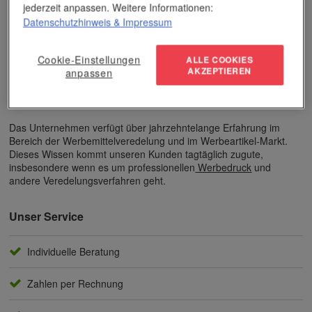
jederzeit anpassen. Weitere Informationen:
Datenschutzhinweis
& Impressum
Cookie-Einstellungen
ALLE COOKIES
AKZEPTIEREN
anpassen
Das Unternehmen verfügt über jahrzehntelange Erfahrung im
Bereich der Werbemittelveredelung und im Werbeartikel-Markt.
Dieses Wissen kommt unseren Kunden tagtäglich zugute,
insbesondere wenn es um professionellen
Werbedruck
und
andere Veredelungsverfahren geht.
Unser Service
Individuelle Beratung
Zahlen per Rechnung