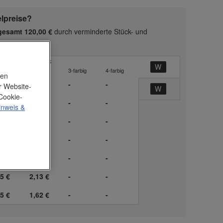
elpreise?
gesamt 120,00 €
durch verminderte Stück- und
ckpreis Werbedruck
rbig
2-farbig
3-farbig
4-farbig
nen
-
-
-
r Website-
Cookie-
5 €
5,02 €
-
-
inweis
&
5 €
3,32 €
-
-
5 €
2,98 €
-
-
5 €
2,47 €
-
-
5 €
2,13 €
-
-
5 €
1,62 €
-
-