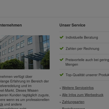
nternehmen
Unser Service
Individuelle Beratung
Zahlen per Rechnung
Preisvorteile auch bei gerin
Mengen
Top-Qualität unserer Produ
nehmen verfügt über
elange Erfahrung im Bereich der
elveredelung und im
Weitere Serviceinfos
kel-Markt. Dieses Wissen
Alle Infos zum Werbedruck
eren Kunden tagtäglich zugute,
ere wenn es um professionellen
Zahlungsarten
ck
und andere
gsverfahren geht.
Bestellvorgang