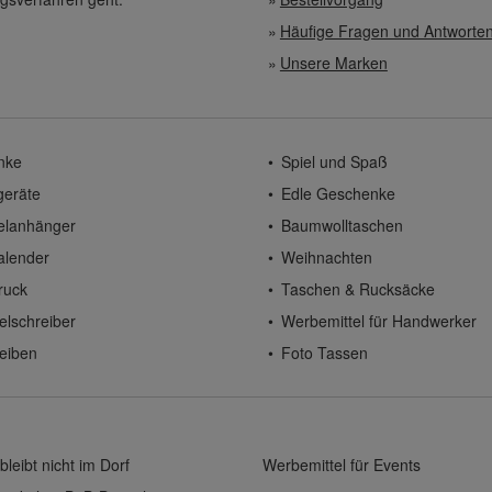
Häufige Fragen und Antworte
Unsere Marken
nke
Spiel und Spaß
geräte
Edle Geschenke
elanhänger
Baumwolltaschen
alender
Weihnachten
ruck
Taschen & Rucksäcke
elschreiber
Werbemittel für Handwerker
eiben
Foto Tassen
bleibt nicht im Dorf
Werbemittel für Events