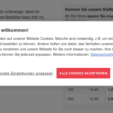
Kennen Sie unsere Staff
ür unterwegs. Ideal für
Ab 300 Stück
sparen Sie ins
re Behälter fasst 200 ml,
Druckkosten!
Tiefkühler, Mikrowelle und
e im Büro oder unterwegs.
h willkommen!
Dru
1-fa
ab Stück
€ / Stk.
den auf unserer Website Cookies. Manche sind notwendig, z.B. um ei
1
15.95
-
el bestellen zu können. Andere helfen uns dabei, das Verhalten unsere
u verstehen und unsere Website für Sie noch besser zu machen. Ihre 
10
15.45
2,9
ng können Sie jederzeit anpassen. Weitere Informationen:
Datenschutzh
20
14.95
1,9
40
14.45
1,7
ookie-Einstellungen anpassen
ALLE COOKIES AKZEPTIEREN
80
13.95
1,4
150
13.45
1,2
300
12.95
0,9