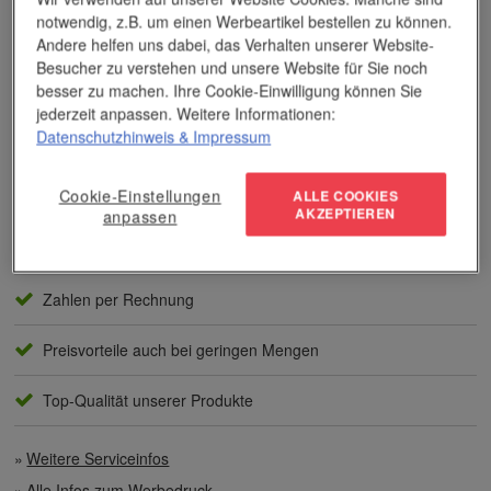
notwendig, z.B. um einen Werbeartikel bestellen zu können.
Andere helfen uns dabei, das Verhalten unserer Website-
Das Unternehmen verfügt über jahrzehntelange Erfahrung im
Besucher zu verstehen und unsere Website für Sie noch
Bereich der Werbemittelveredelung und im Werbeartikel-Markt.
besser zu machen. Ihre Cookie-Einwilligung können Sie
Dieses Wissen kommt unseren Kunden tagtäglich zugute,
jederzeit anpassen. Weitere Informationen:
insbesondere wenn es um professionellen
Werbedruck
und
Datenschutzhinweis
& Impressum
andere Veredelungsverfahren geht.
Unser Service
Cookie-Einstellungen
ALLE COOKIES
AKZEPTIEREN
anpassen
Individuelle Beratung
Zahlen per Rechnung
Preisvorteile auch bei geringen Mengen
Top-Qualität unserer Produkte
Weitere Serviceinfos
Alle Infos zum Werbedruck