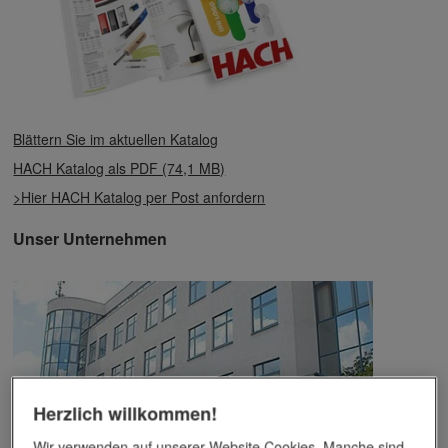
Blättern Sie im aktuellen Katalog
HACH Katalog als PDF (74,1 MB)
>Hier HACH Katalog per Post anfordern
Unser Unternehmen
Herzlich willkommen!
Wir verwenden auf unserer Website Cookies. Manche sind