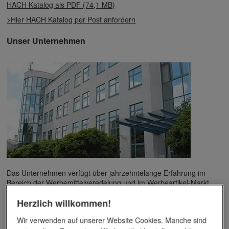
HACH Katalog als PDF (74,1 MB)
>Hier HACH Katalog per Post anfordern
Unser Unternehmen
Das Unternehmen verfügt über jahrzehntelange Erfahrung im
Bereich der Werbemittelveredelung und im Werbeartikel-Markt.
Dieses Wissen kommt unseren Kunden tagtäglich zugute,
Herzlich willkommen!
insbesondere wenn es um professionellen
Werbedruck
und
andere Veredelungsverfahren geht.
Wir verwenden auf unserer Website Cookies. Manche sind