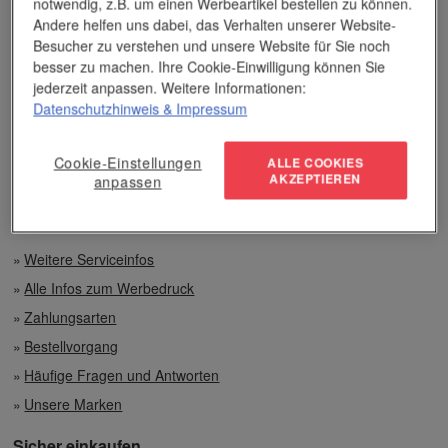
notwendig, z.B. um einen Werbeartikel bestellen zu können.
Unser Service
Andere helfen uns dabei, das Verhalten unserer Website-
Besucher zu verstehen und unsere Website für Sie noch
besser zu machen. Ihre Cookie-Einwilligung können Sie
Individuelle Beratung
jederzeit anpassen. Weitere Informationen:
Datenschutzhinweis
& Impressum
Zahlen per Rechnung
Preisvorteile auch bei geringen Mengen
Cookie-Einstellungen
ALLE COOKIES
AKZEPTIEREN
anpassen
Top-Qualität unserer Produkte
Weitere Serviceinfos
Alle Infos zum Werbedruck
Zahlungsarten
Bestellvorgang
Häufige Fragen und Antworten
Unsere Marken
Sicher einkaufen